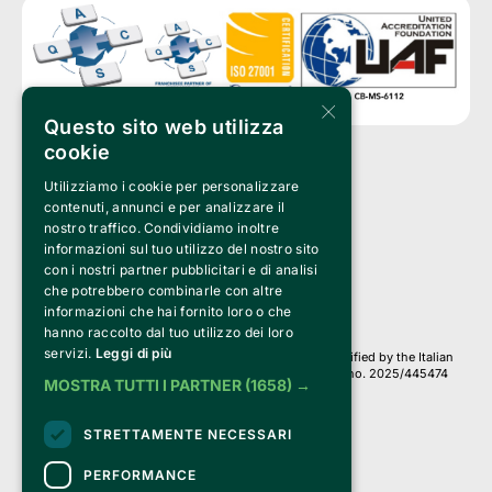
×
Questo sito web utilizza
cookie
Utilizziamo i cookie per personalizzare
Clappit is a trademark of:
Bemils Srl 
contenuti, annunci e per analizzare il
a Socio Unico
nostro traffico. Condividiamo inoltre
Via Fosse Ardeatine, 4 -20092 Cinisello Balsamo (MI)
informazioni sul tuo utilizzo del nostro sito
PI 05589050961
con i nostri partner pubblicitari e di analisi
Iscr. C.C.I.A.A. Milano R.E.A. 1833471
© 2010-2025 Bemils Srl - All rights reserved
che potrebbero combinarle con altre
informazioni che hai fornito loro o che
Credits: 
hanno raccolto dal tuo utilizzo dei loro
servizi.
Leggi di più
Clappit is based on the Belive 6.2 ticketing platform, certified by the Italian
Revenue Agency (Agenzia delle Entrate) under protocol no. 2025/445474
MOSTRA TUTTI I PARTNER
(1658) →
dated November 6, 2025.
On Clappit your purchases and your data
STRETTAMENTE NECESSARI
they are secure and protected by an SSL certificate 
with 128-bit encryption.
PERFORMANCE