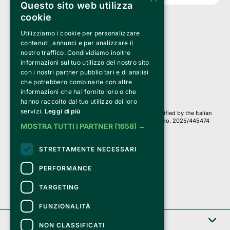
Questo sito web utilizza
cookie
Utilizziamo i cookie per personalizzare
Clappit is a trademark of:
Bemils Srl 
contenuti, annunci e per analizzare il
a Socio Unico
nostro traffico. Condividiamo inoltre
Via Fosse Ardeatine, 4 -20092 Cinisello Balsamo (MI)
informazioni sul tuo utilizzo del nostro sito
PI 05589050961
con i nostri partner pubblicitari e di analisi
Iscr. C.C.I.A.A. Milano R.E.A. 1833471
© 2010-2025 Bemils Srl - All rights reserved
che potrebbero combinarle con altre
informazioni che hai fornito loro o che
Credits: 
hanno raccolto dal tuo utilizzo dei loro
servizi.
Leggi di più
Clappit is based on the Belive 6.2 ticketing platform, certified by the Italian
Revenue Agency (Agenzia delle Entrate) under protocol no. 2025/445474
MOSTRA TUTTI I PARTNER
(1658) →
dated November 6, 2025.
On Clappit your purchases and your data
STRETTAMENTE NECESSARI
they are secure and protected by an SSL certificate 
with 128-bit encryption.
PERFORMANCE
TARGETING
FUNZIONALITÀ
Clappit
NON CLASSIFICATI