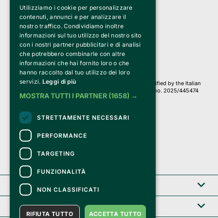
Utilizziamo i cookie per personalizzare
Clappit is a trademark of:
Bemils Srl 
contenuti, annunci e per analizzare il
a Socio Unico
nostro traffico. Condividiamo inoltre
Via Fosse Ardeatine, 4 -20092 Cinisello Balsamo (MI)
informazioni sul tuo utilizzo del nostro sito
PI 05589050961
con i nostri partner pubblicitari e di analisi
Iscr. C.C.I.A.A. Milano R.E.A. 1833471
© 2010-2025 Bemils Srl - All rights reserved
che potrebbero combinarle con altre
informazioni che hai fornito loro o che
Credits: 
hanno raccolto dal tuo utilizzo dei loro
servizi.
Leggi di più
Clappit is based on the Belive 6.2 ticketing platform, certified by the Italian
Revenue Agency (Agenzia delle Entrate) under protocol no. 2025/445474
MOSTRA TUTTI I PARTNER
(1658) →
dated November 6, 2025.
On Clappit your purchases and your data
STRETTAMENTE NECESSARI
they are secure and protected by an SSL certificate 
with 128-bit encryption.
PERFORMANCE
TARGETING
FUNZIONALITÀ
Clappit
NON CLASSIFICATI
Help center
RIFIUTA TUTTO
ACCETTA TUTTO