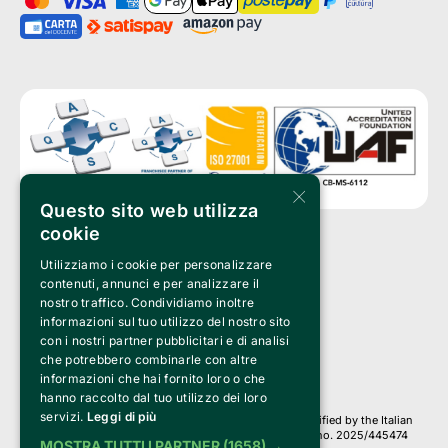
×
Questo sito web utilizza
cookie
Utilizziamo i cookie per personalizzare
Clappit is a trademark of:
Bemils Srl 
contenuti, annunci e per analizzare il
a Socio Unico
nostro traffico. Condividiamo inoltre
Via Fosse Ardeatine, 4 -20092 Cinisello Balsamo (MI)
informazioni sul tuo utilizzo del nostro sito
PI 05589050961
con i nostri partner pubblicitari e di analisi
Iscr. C.C.I.A.A. Milano R.E.A. 1833471
© 2010-2025 Bemils Srl - All rights reserved
che potrebbero combinarle con altre
informazioni che hai fornito loro o che
Credits: 
hanno raccolto dal tuo utilizzo dei loro
servizi.
Leggi di più
Clappit is based on the Belive 6.2 ticketing platform, certified by the Italian
Revenue Agency (Agenzia delle Entrate) under protocol no. 2025/445474
MOSTRA TUTTI I PARTNER
(1658) →