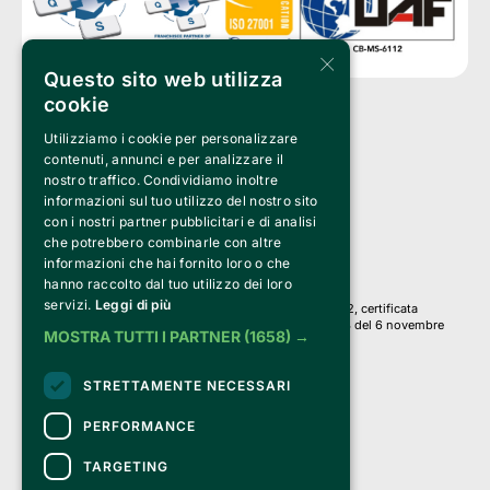
×
Questo sito web utilizza
cookie
Utilizziamo i cookie per personalizzare
Clappit è un marchio di proprietà di:
Bemils Srl 
contenuti, annunci e per analizzare il
a Socio Unico
nostro traffico. Condividiamo inoltre
Via Fosse Ardeatine, 4 -20092 Cinisello Balsamo (MI)
informazioni sul tuo utilizzo del nostro sito
PI 05589050961
con i nostri partner pubblicitari e di analisi
Iscr. C.C.I.A.A. Milano R.E.A. 1833471
© 2010-2025 Bemils Srl - Tutti i diritti riservati
che potrebbero combinarle con altre
informazioni che hai fornito loro o che
Credits: 
hanno raccolto dal tuo utilizzo dei loro
servizi.
Leggi di più
Clappit è basato sulla piattaforma di biglietteria Belive 6.2, certificata
dall’Agenzia delle Entrate con protocollo n. 2025/445474 del 6 novembre
MOSTRA TUTTI I PARTNER
(1658) →
2025.
Su Clappit i tuoi acquisti ed i tuoi dati
STRETTAMENTE NECESSARI
sono sicuri e protetti da un certificato SSL
con crittografia a 128 bit.
PERFORMANCE
TARGETING