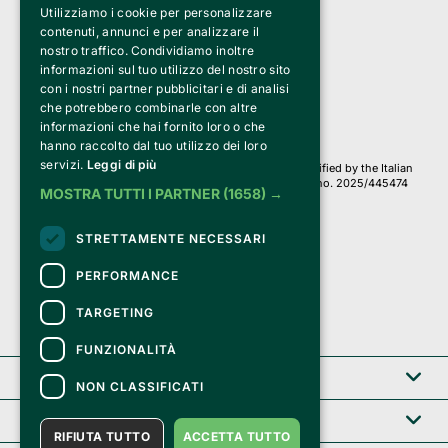
Utilizziamo i cookie per personalizzare
Clappit is a trademark of:
Bemils Srl 
contenuti, annunci e per analizzare il
a Socio Unico
nostro traffico. Condividiamo inoltre
Via Fosse Ardeatine, 4 -20092 Cinisello Balsamo (MI)
informazioni sul tuo utilizzo del nostro sito
PI 05589050961
con i nostri partner pubblicitari e di analisi
Iscr. C.C.I.A.A. Milano R.E.A. 1833471
© 2010-2025 Bemils Srl - All rights reserved
che potrebbero combinarle con altre
informazioni che hai fornito loro o che
Credits: 
hanno raccolto dal tuo utilizzo dei loro
servizi.
Leggi di più
Clappit is based on the Belive 6.2 ticketing platform, certified by the Italian
Revenue Agency (Agenzia delle Entrate) under protocol no. 2025/445474
MOSTRA TUTTI I PARTNER
(1658) →
dated November 6, 2025.
On Clappit your purchases and your data
STRETTAMENTE NECESSARI
they are secure and protected by an SSL certificate 
with 128-bit encryption.
PERFORMANCE
TARGETING
FUNZIONALITÀ
Clappit
NON CLASSIFICATI
Help center
RIFIUTA TUTTO
ACCETTA TUTTO