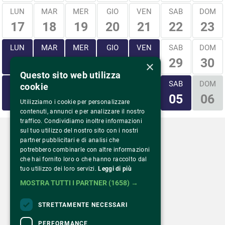
LUN
MAR
MER
GIO
VEN
SAB
DOM
17
18
19
20
21
22
23
LUN
MAR
MER
GIO
VEN
SAB
DOM
29
30
24
25
26
27
28
×
Questo sito web utilizza
LUN
MAR
MER
GIO
VEN
SAB
DOM
cookie
31
01
02
03
04
05
06
Utilizziamo i cookie per personalizzare
contenuti, annunci e per analizzare il nostro
traffico. Condividiamo inoltre informazioni
sul tuo utilizzo del nostro sito con i nostri
partner pubblicitari e di analisi che
potrebbero combinarle con altre informazioni
che hai fornito loro o che hanno raccolto dal
Via Monte Rosa 81
tuo utilizzo dei loro servizi.
Leggi di più
20149 Milano – Italia
MOSTRA TUTTI I PARTNER
(1658) →
Tel.
02 43 822 379
STRETTAMENTE NECESSARI
PERFORMANCE