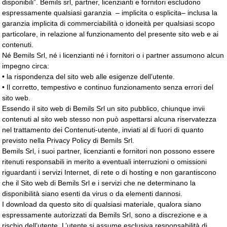
disponibili”. Bemils srl, partner, licenzianti e fornitori escludono
espressamente qualsiasi garanzia – implicita o esplicita– inclusa la
garanzia implicita di commerciabilità o idoneità per qualsiasi scopo
particolare, in relazione al funzionamento del presente sito web e ai
contenuti.
Né Bemils Srl, né i licenzianti né i fornitori o i partner assumono alcun
impegno circa:
• la rispondenza del sito web alle esigenze dell’utente.
• Il corretto, tempestivo e continuo funzionamento senza errori del
sito web.
Essendo il sito web di Bemils Srl un sito pubblico, chiunque invii
contenuti al sito web stesso non può aspettarsi alcuna riservatezza
nel trattamento dei Contenuti-utente, inviati al di fuori di quanto
previsto nella Privacy Policy di Bemils Srl.
Bemils Srl, i suoi partner, licenzianti e fornitori non possono essere
ritenuti responsabili in merito a eventuali interruzioni o omissioni
riguardanti i servizi Internet, di rete o di hosting e non garantiscono
che il Sito web di Bemils Srl e i servizi che ne determinano la
disponibilità siano esenti da virus o da elementi dannosi.
I download da questo sito di qualsiasi materiale, qualora siano
espressamente autorizzati da Bemils Srl, sono a discrezione e a
rischio dell’utente. L’utente si assume esclusiva responsabilità di