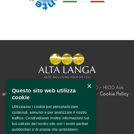
×
Consorzio Alta Langa – Piazza Roma, 10 – 14100 Asti 
Questo sito web utilizza
eventi@altalangadocg.com
– 
Privacy Policy
- 
Cookie Policy
– 
cookie
P.I. 01292550058
Utilizziamo i cookie per personalizzare
contenuti, annunci e per analizzare il nostro
traffico. Condividiamo inoltre informazioni sul
tuo utilizzo del nostro sito con i nostri partner
pubblicitari e di analisi che potrebbero