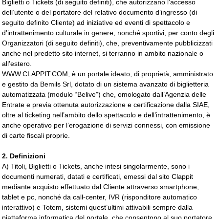
Biglietti o Tickets (di seguito definiti), che autorizzano l’accesso
dell’utente o del portatore del relativo documento d’ingresso (di
seguito definito Cliente) ad iniziative ed eventi di spettacolo e
d’intrattenimento culturale in genere, nonché sportivi, per conto degli
Organizzatori (di seguito definiti), che, preventivamente pubblicizzati
anche nel predetto sito internet, si terranno in ambito nazionale o
all’estero.
WWW.CLAPPIT.COM, è un portale ideato, di proprietà, amministrato
e gestito da Bemils Srl, dotato di un sistema avanzato di biglietteria
automatizzata (modulo “Belive”) che, omologato dall’Agenzia delle
Entrate e previa ottenuta autorizzazione e certificazione dalla SIAE,
oltre al ticketing nell’ambito dello spettacolo e dell’intrattenimento, è
anche operativo per l’erogazione di servizi connessi, con emissione
di carte fiscali proprie.
2. Definizioni
A) Titoli, Biglietti o Tickets, anche intesi singolarmente, sono i
documenti numerati, datati e certificati, emessi dal sito Clappit
mediante acquisto effettuato dal Cliente attraverso smartphone,
tablet e pc, nonché da call-center, IVR (risponditore automatico
interattivo) e Totem, sistemi quest’ultimi attivabili sempre dalla
piattaforma informatica del portale, che consentono al suo portatore,