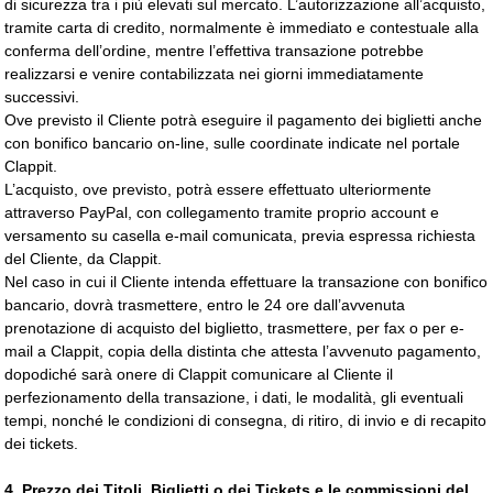
di sicurezza tra i più elevati sul mercato. L’autorizzazione all’acquisto,
tramite carta di credito, normalmente è immediato e contestuale alla
conferma dell’ordine, mentre l’effettiva transazione potrebbe
realizzarsi e venire contabilizzata nei giorni immediatamente
successivi.
Ove previsto il Cliente potrà eseguire il pagamento dei biglietti anche
con bonifico bancario on-line, sulle coordinate indicate nel portale
Clappit.
L’acquisto, ove previsto, potrà essere effettuato ulteriormente
attraverso PayPal, con collegamento tramite proprio account e
versamento su casella e-mail comunicata, previa espressa richiesta
del Cliente, da Clappit.
Nel caso in cui il Cliente intenda effettuare la transazione con bonifico
bancario, dovrà trasmettere, entro le 24 ore dall’avvenuta
prenotazione di acquisto del biglietto, trasmettere, per fax o per e-
mail a Clappit, copia della distinta che attesta l’avvenuto pagamento,
dopodiché sarà onere di Clappit comunicare al Cliente il
perfezionamento della transazione, i dati, le modalità, gli eventuali
tempi, nonché le condizioni di consegna, di ritiro, di invio e di recapito
dei tickets.
4.
Prezzo dei Titoli, Biglietti o dei Tickets e le commissioni del