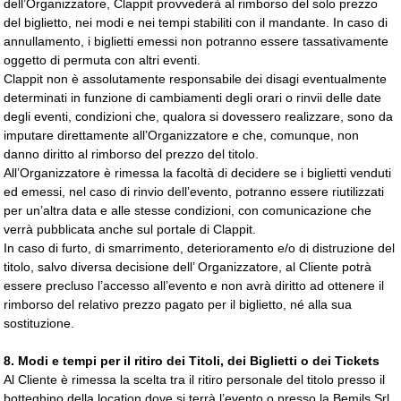
dell’Organizzatore, Clappit provvederà al rimborso del solo prezzo
del biglietto, nei modi e nei tempi stabiliti con il mandante. In caso di
annullamento, i biglietti emessi non potranno essere tassativamente
oggetto di permuta con altri eventi.
Clappit non è assolutamente responsabile dei disagi eventualmente
determinati in funzione di cambiamenti degli orari o rinvii delle date
degli eventi, condizioni che, qualora si dovessero realizzare, sono da
imputare direttamente all’Organizzatore e che, comunque, non
danno diritto al rimborso del prezzo del titolo.
All’Organizzatore è rimessa la facoltà di decidere se i biglietti venduti
ed emessi, nel caso di rinvio dell’evento, potranno essere riutilizzati
per un’altra data e alle stesse condizioni, con comunicazione che
verrà pubblicata anche sul portale di Clappit.
In caso di furto, di smarrimento, deterioramento e/o di distruzione del
titolo, salvo diversa decisione dell’ Organizzatore, al Cliente potrà
essere precluso l’accesso all’evento e non avrà diritto ad ottenere il
rimborso del relativo prezzo pagato per il biglietto, né alla sua
sostituzione.
8.
Modi e tempi per il ritiro dei Titoli, dei Biglietti o dei Tickets
Al Cliente è rimessa la scelta tra il ritiro personale del titolo presso il
botteghino della location dove si terrà l’evento o presso la Bemils Srl,