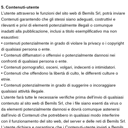
5. Contenuti-utente
L’utente attraverso le funzioni del sito web di Bemils Srl, potrà inviare
Contenuti garantendo che gli stessi siano adeguati, costruttivi e
rilevanti e privi di elementi potenzialmente illegali o comunque
inadatti alla pubblicazione, inclusi a titolo esemplificativo ma non
esaustivo:
• contenuti potenzialmente in grado di violare la privacy o i copyright
di qualsiasi persona o ente.
• Contenuti diffamatori o offensivi o potenzialmente dannosi nei
confronti di qualsiasi persona o ente.
• Contenuti pornografici, osceni, volgari, indecenti o intimidatori.
• Contenuti che offendono la libertà di culto, le differenti culture o
etnie.
• Contenuti potenzialmente in grado di suggerire o incoraggiare
qualsiasi attività illegale.
L’utente farà tutte le necessarie verifiche prima dell’invio di qualsiasi
contenuto al sito web di Bemils Srl, che i file siano esenti da virus o
da elementi potenzialmente dannosi e dovrà comunque astenersi
dall’invio di Contenuti che potrebbero in qualsiasi modo interferire
con il funzionamento del sito web, del server e delle reti di Bemils Srl.
L’utente dichiara e garantisce che i Contenuti-utente inviati a Bemils