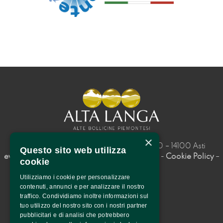
×
Consorzio Alta Langa – Piazza Roma, 10 – 14100 Asti 
Questo sito web utilizza
eventi@altalangadocg.com
– 
Privacy Policy
- 
Cookie Policy
– 
cookie
P.I. 01292550058
Utilizziamo i cookie per personalizzare
contenuti, annunci e per analizzare il nostro
traffico. Condividiamo inoltre informazioni sul
tuo utilizzo del nostro sito con i nostri partner
pubblicitari e di analisi che potrebbero