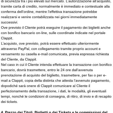
di sicurezza tra i più elevati sul mercato. L’autorizzazione all’acquisto,
tramite carta di credito, normalmente è immediato e contestuale alla
conferma dell’ordine, mentre l’effettiva transazione potrebbe
realizzarsi e venire contabilizzata nei giorni immediatamente
successivi.
Ove previsto il Cliente potrà eseguire il pagamento dei biglietti anche
con bonifico bancario on-line, sulle coordinate indicate nel portale
Clappit.
L’acquisto, ove previsto, potrà essere effettuato ulteriormente
attraverso PayPal, con collegamento tramite proprio account e
versamento su casella e-mail comunicata, previa espressa richiesta
del Cliente, da Clappit.
Nel caso in cui il Cliente intenda effettuare la transazione con bonifico
bancario, dovrà trasmettere, entro le 24 ore dall’avvenuta
prenotazione di acquisto del biglietto, trasmettere, per fax o per e-
mail a Clappit, copia della distinta che attesta l’avvenuto pagamento,
dopodiché sarà onere di Clappit comunicare al Cliente il
perfezionamento della transazione, i dati, le modalità, gli eventuali
tempi, nonché le condizioni di consegna, di ritiro, di invio e di recapito
dei tickets.
4.
Prezzo dei Titoli, Biglietti o dei Tickets e le commissioni del