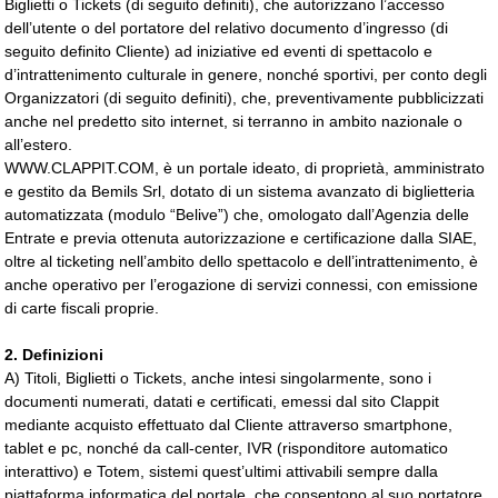
Biglietti o Tickets (di seguito definiti), che autorizzano l’accesso
dell’utente o del portatore del relativo documento d’ingresso (di
seguito definito Cliente) ad iniziative ed eventi di spettacolo e
d’intrattenimento culturale in genere, nonché sportivi, per conto degli
Organizzatori (di seguito definiti), che, preventivamente pubblicizzati
anche nel predetto sito internet, si terranno in ambito nazionale o
all’estero.
WWW.CLAPPIT.COM, è un portale ideato, di proprietà, amministrato
e gestito da Bemils Srl, dotato di un sistema avanzato di biglietteria
automatizzata (modulo “Belive”) che, omologato dall’Agenzia delle
Entrate e previa ottenuta autorizzazione e certificazione dalla SIAE,
oltre al ticketing nell’ambito dello spettacolo e dell’intrattenimento, è
anche operativo per l’erogazione di servizi connessi, con emissione
di carte fiscali proprie.
2. Definizioni
A) Titoli, Biglietti o Tickets, anche intesi singolarmente, sono i
documenti numerati, datati e certificati, emessi dal sito Clappit
mediante acquisto effettuato dal Cliente attraverso smartphone,
tablet e pc, nonché da call-center, IVR (risponditore automatico
interattivo) e Totem, sistemi quest’ultimi attivabili sempre dalla
piattaforma informatica del portale, che consentono al suo portatore,