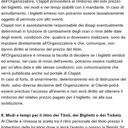
dell’Organizzatore, Clappit provvederà al rimborso del solo prezzo
del biglietto, nei modi e nei tempi stabiliti con il mandante. In caso di
annullamento, i biglietti emessi non potranno essere tassativamente
oggetto di permuta con altri eventi.
Clappit non è assolutamente responsabile dei disagi eventualmente
determinati in funzione di cambiamenti degli orari o rinvii delle date
degli eventi, condizioni che, qualora si dovessero realizzare, sono da
imputare direttamente all’Organizzatore e che, comunque, non
danno diritto al rimborso del prezzo del titolo.
All’Organizzatore è rimessa la facoltà di decidere se i biglietti venduti
ed emessi, nel caso di rinvio dell’evento, potranno essere riutilizzati
per un’altra data e alle stesse condizioni, con comunicazione che
verrà pubblicata anche sul portale di Clappit.
In caso di furto, di smarrimento, deterioramento e/o di distruzione del
titolo, salvo diversa decisione dell’ Organizzatore, al Cliente potrà
essere precluso l’accesso all’evento e non avrà diritto ad ottenere il
rimborso del relativo prezzo pagato per il biglietto, né alla sua
sostituzione.
8.
Modi e tempi per il ritiro dei Titoli, dei Biglietti o dei Tickets
Al Cliente è rimessa la scelta tra il ritiro personale del titolo presso il
botteghino della location dove si terrà l’evento o presso la Bemils Srl,