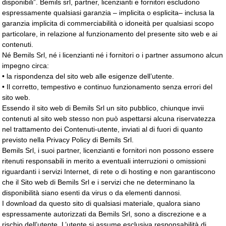
disponibili”. Bemils srl, partner, licenzianti e fornitori escludono
espressamente qualsiasi garanzia – implicita o esplicita– inclusa la
garanzia implicita di commerciabilità o idoneità per qualsiasi scopo
particolare, in relazione al funzionamento del presente sito web e ai
contenuti.
Né Bemils Srl, né i licenzianti né i fornitori o i partner assumono alcun
impegno circa:
• la rispondenza del sito web alle esigenze dell’utente.
• Il corretto, tempestivo e continuo funzionamento senza errori del
sito web.
Essendo il sito web di Bemils Srl un sito pubblico, chiunque invii
contenuti al sito web stesso non può aspettarsi alcuna riservatezza
nel trattamento dei Contenuti-utente, inviati al di fuori di quanto
previsto nella Privacy Policy di Bemils Srl.
Bemils Srl, i suoi partner, licenzianti e fornitori non possono essere
ritenuti responsabili in merito a eventuali interruzioni o omissioni
riguardanti i servizi Internet, di rete o di hosting e non garantiscono
che il Sito web di Bemils Srl e i servizi che ne determinano la
disponibilità siano esenti da virus o da elementi dannosi.
I download da questo sito di qualsiasi materiale, qualora siano
espressamente autorizzati da Bemils Srl, sono a discrezione e a
rischio dell’utente. L’utente si assume esclusiva responsabilità di