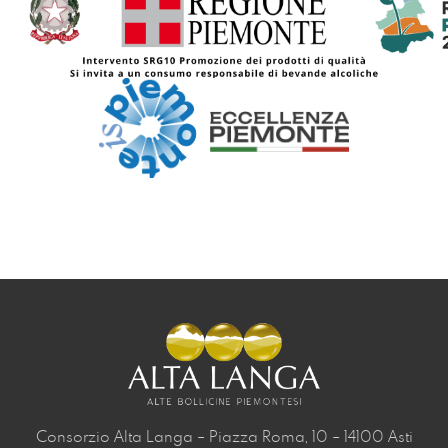
Consorzio Alta Langa – Piazza Roma, 10 – 14100 Asti 