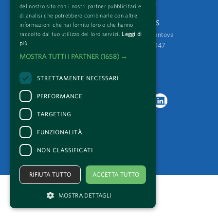
cos'è
Festivaletteratura
del nostro sito con i nostri partner pubblicitari e
di analisi che potrebbero combinarle con altre
Mantova Festival Internazionali ETS
informazioni che hai fornito loro o che hanno
Via Baldassarre Castiglioni 4, 46100 Mantova 
raccolto dal tuo utilizzo dei loro servizi.
Leggi di
più
t +39 0376 223989 f +39 0376 367047 
segreteria@festivaletteratura.it
MOSTRA TUTTI I PARTNER
(1658) →
CF e P. Iva 01806050207 
RUNTS 85667 - REA 260233 
STRETTAMENTE NECESSARI
PERFORMANCE
TARGETING
FUNZIONALITÀ
NON CLASSIFICATI
RIFIUTA TUTTO
ACCETTA TUTTO
MOSTRA DETTAGLI