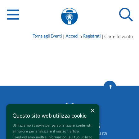
Torna agli Eventi
| 
Accedi
o 
Registrati
| 
Carrello vuoto
×
Questo sito web utilizza cookie
Festivaletteratura
2025
Utilizziamo i cookie per personalizzare contenuti,
annunci e per analizzare il nostro traffico.
produzioni
Festivaletteratura
Condividiamo inoltre informazioni sul tuo utilizzo