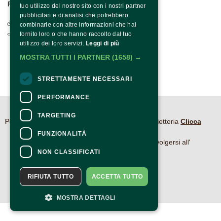
PER INFO E CONTATTI:
tuo utilizzo del nostro sito con i nostri partner
pubblicitari e di analisi che potrebbero
Via Francesco Albergamo, 4 - 82100 Benevento
combinarle con altre informazioni che hai
0824.1901208 / +39 371 1318590
fornito loro o che hanno raccolto dal tuo
utilizzo dei loro servizi.
Leggi di più
MOSTRA TUTTI I PARTNER
(1658) →
STRETTAMENTE NECESSARI
PERFORMANCE
CONTATTI
TARGETING
Per informazioni e supporto all'acquisto della biglietteria
Clicca
qui
FUNZIONALITÀ
Per informazioni sul programma e l'evento, rivolgersi all'
NON CLASSIFICATI
organizzatore
.
Dichiarazione di accessibilità
RIFIUTA TUTTO
ACCETTA TUTTO
MOSTRA DETTAGLI