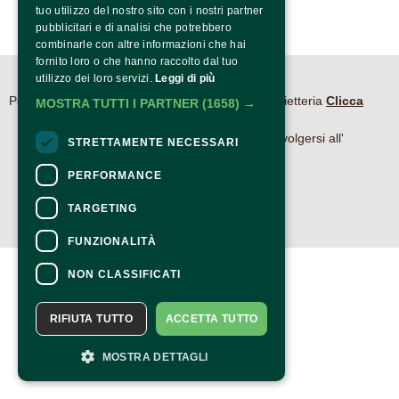
tuo utilizzo del nostro sito con i nostri partner
pubblicitari e di analisi che potrebbero
combinarle con altre informazioni che hai
fornito loro o che hanno raccolto dal tuo
utilizzo dei loro servizi.
Leggi di più
CONTATTI
Per informazioni e supporto all'acquisto della biglietteria
Clicca
MOSTRA TUTTI I PARTNER
(1658) →
qui
Per informazioni sul programma e l'evento, rivolgersi all'
STRETTAMENTE NECESSARI
organizzatore
.
Dichiarazione di accessibilità
PERFORMANCE
TARGETING
FUNZIONALITÀ
NON CLASSIFICATI
RIFIUTA TUTTO
ACCETTA TUTTO
MOSTRA DETTAGLI