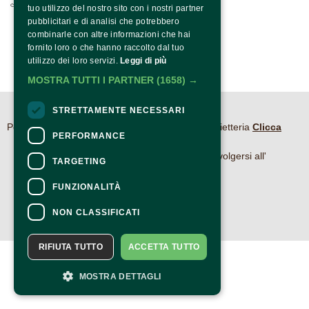
0824.1901208 / +39 371 1318590
tuo utilizzo del nostro sito con i nostri partner
pubblicitari e di analisi che potrebbero
combinarle con altre informazioni che hai
fornito loro o che hanno raccolto dal tuo
utilizzo dei loro servizi.
Leggi di più
MOSTRA TUTTI I PARTNER
(1658) →
STRETTAMENTE NECESSARI
CONTATTI
Per informazioni e supporto all'acquisto della biglietteria
Clicca
PERFORMANCE
qui
Per informazioni sul programma e l'evento, rivolgersi all'
TARGETING
organizzatore
.
Dichiarazione di accessibilità
FUNZIONALITÀ
NON CLASSIFICATI
RIFIUTA TUTTO
ACCETTA TUTTO
MOSTRA DETTAGLI