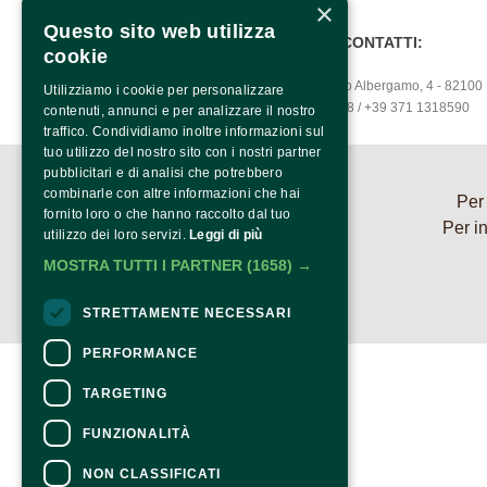
×
Questo sito web utilizza
PER INFO E CONTATTI:
cookie
Via Francesco Albergamo, 4 - 82100
Utilizziamo i cookie per personalizzare
0824.1901208 / +39 371 1318590
contenuti, annunci e per analizzare il nostro
traffico. Condividiamo inoltre informazioni sul
tuo utilizzo del nostro sito con i nostri partner
pubblicitari e di analisi che potrebbero
combinarle con altre informazioni che hai
Per 
fornito loro o che hanno raccolto dal tuo
Per i
utilizzo dei loro servizi.
Leggi di più
MOSTRA TUTTI I PARTNER
(1658) →
STRETTAMENTE NECESSARI
PERFORMANCE
TARGETING
FUNZIONALITÀ
NON CLASSIFICATI