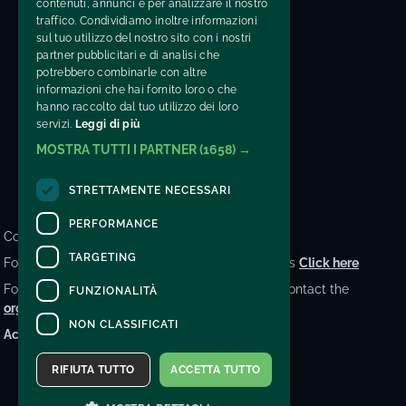
contenuti, annunci e per analizzare il nostro
traffico. Condividiamo inoltre informazioni
sul tuo utilizzo del nostro sito con i nostri
partner pubblicitari e di analisi che
potrebbero combinarle con altre
CONTACTS
informazioni che hai fornito loro o che
hanno raccolto dal tuo utilizzo dei loro
INFO@AGRISHOW.IT
servizi.
Leggi di più
VAT number: 05466980280
MOSTRA TUTTI I PARTNER
(1658) →
STRETTAMENTE NECESSARI
PERFORMANCE
Contacts
TARGETING
For information and support in purchasing tickets
Click here
For information on the program and the event, contact the
FUNZIONALITÀ
organizer
.
NON CLASSIFICATI
Accessibility statement
RIFIUTA TUTTO
ACCETTA TUTTO