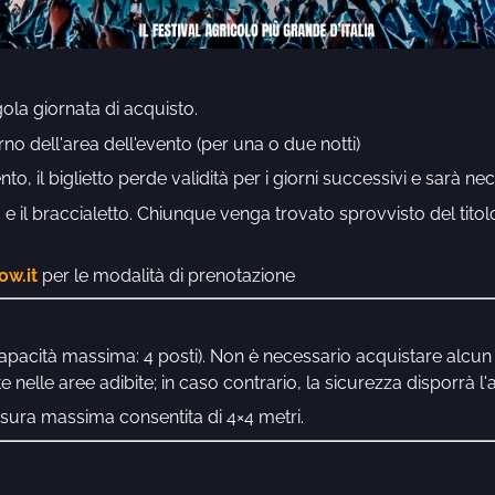
ngola giornata di acquisto.
rno dell'area dell'evento (per una o due notti)
nto, il biglietto perde validità per i giorni successivi e sarà 
o e il braccialetto. Chiunque venga trovato sprovvisto del tito
ow.it
per le modalità di prenotazione
apacità massima: 4 posti). Non è necessario acquistare alcun t
nelle aree adibite; in caso contrario, la sicurezza disporrà l
isura massima consentita di 4×4 metri.