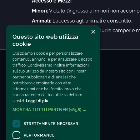
Accesso e Mezzi
Minori:
Vietato l'ingresso ai minori non accomp
Animali:
L'accesso agli animali è consentito.
×
Veicoli vietati:
È vietato introdurre camper e mo
Questo sito web utilizza
evento.
cookie
Utilizziamo i cookie per personalizzare
contenuti, annunci e per analizzare il nostro
traffico. Condividiamo inoltre informazioni
sul tuo utilizzo del nostro sito con i nostri
partner pubblicitari e di analisi che
potrebbero combinarle con altre
informazioni che hai fornito loro o che
hanno raccolto dal tuo utilizzo dei loro
servizi.
Leggi di più
MOSTRA TUTTI I PARTNER
(1658) →
STRETTAMENTE NECESSARI
PERFORMANCE