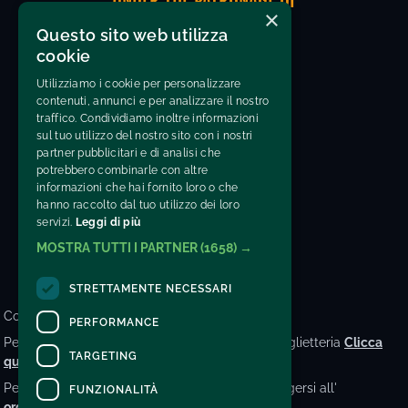
UNDER THE PATRONAGE OF
×
Questo sito web utilizza
cookie
Utilizziamo i cookie per personalizzare
contenuti, annunci e per analizzare il nostro
traffico. Condividiamo inoltre informazioni
sul tuo utilizzo del nostro sito con i nostri
partner pubblicitari e di analisi che
CONTATTI
potrebbero combinarle con altre
informazioni che hai fornito loro o che
INFO@AGRISHOW.IT
hanno raccolto dal tuo utilizzo dei loro
servizi.
Leggi di più
VAT number: 05466980280
MOSTRA TUTTI I PARTNER
(1658) →
STRETTAMENTE NECESSARI
Contatti
PERFORMANCE
Per informazioni e supporto all'acquisto della biglietteria
Clicca
TARGETING
qui
Per informazioni sul programma e l'evento, rivolgersi all'
FUNZIONALITÀ
organizzatore
.