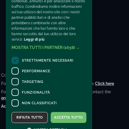
contenuti, annunci e per analizzare il nostro
traffico. Condividiamo inoltre informazioni
sul tuo utilizzo del nostro sito con i nostri
partner pubblicitari e di analisi che
potrebbero combinarle con altre
CONTACTS
informazioni che hai fornito loro o che
hanno raccolto dal tuo utilizzo dei loro
INFO@AGRISHOW.IT
servizi.
Leggi di più
VAT number: 05466980280
MOSTRA TUTTI I PARTNER
(1658) →
STRETTAMENTE NECESSARI
PERFORMANCE
Contacts
TARGETING
For information and support in purchasing tickets
Click here
For information on the program and the event, contact the
FUNZIONALITÀ
organizer
.
NON CLASSIFICATI
Accessibility statement
RIFIUTA TUTTO
ACCETTA TUTTO