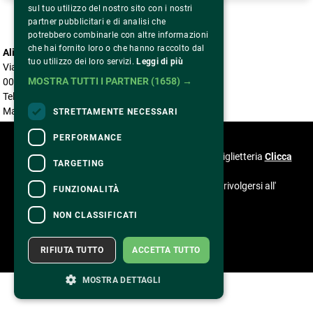
sul tuo utilizzo del nostro sito con i nostri
partner pubblicitari e di analisi che
potrebbero combinarle con altre informazioni
che hai fornito loro o che hanno raccolto dal
Alice nella città
tuo utilizzo dei loro servizi.
Leggi di più
Via Benaco, 5
MOSTRA TUTTI I PARTNER
(1658) →
00199 Roma
Tel. 06 85304966
Mail accreditationalicenellacitta@gmail.com
STRETTAMENTE NECESSARI
CONTATTI
PERFORMANCE
Per informazioni e supporto all'acquisto della biglietteria
Clicca
TARGETING
qui
Per informazioni sul programma e l'evento, rivolgersi all'
FUNZIONALITÀ
organizzatore
.
Dichiarazione di accessibilità
NON CLASSIFICATI
RIFIUTA TUTTO
ACCETTA TUTTO
MOSTRA DETTAGLI