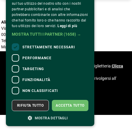
sul tuo utilizzo del nostro sito con i nostri
partner pubblicitari e di analisi che
potrebbero combinarle con altre informazioni
che hai fornito loro o che hanno raccolto dal
Alice nella città
tuo utilizzo dei loro servizi.
Leggi di più
Via Benaco, 5
MOSTRA TUTTI I PARTNER
(1658) →
00199 Roma
Tel. 06 85304966
Mail accreditationalicenellacitta@gmail.com
STRETTAMENTE NECESSARI
CONTATTI
PERFORMANCE
Per informazioni e supporto all'acquisto della biglietteria
Clicca
TARGETING
qui
Per informazioni sul programma e l'evento, rivolgersi all'
FUNZIONALITÀ
organizzatore
.
Dichiarazione di accessibilità
NON CLASSIFICATI
RIFIUTA TUTTO
ACCETTA TUTTO
MOSTRA DETTAGLI