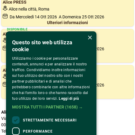
Alice PRESS
Alice nella città, Roma
Da Mercoledì
14
Ott 2026
A Domenica
25
Ott 2026
Ulteriori informazioni
DISPONIBILE
Alice PROFESSIONAL
×
Alice nella città, Roma
Questo sito web utilizza
cookie
Da Mercoledì
14
Ott 2026
A Domenica
25
Ott 2026
Acquista
Utilizziamo i cookie per personalizzare
contenuti, annunci e per analizzare il nostro
DISPONIBILE
Alice STUDENT
traffico. Condividiamo inoltre informazioni
sul tuo utilizzo del nostro sito con i nostri
Alice nella città, Roma
partner pubblicitari e di analisi che
Da Mercoledì
14
Ott 2026
A Domenica
25
Ott 2026
potrebbero combinarle con altre informazioni
Acquista
che hai fornito loro o che hanno raccolto dal
tuo utilizzo dei loro servizi.
Leggi di più
MOSTRA TUTTI I PARTNER
(1658) →
Alice nella città
Via Benaco, 5
STRETTAMENTE NECESSARI
00199 Roma
Tel. 06 85304966
PERFORMANCE