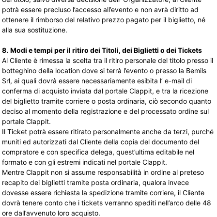
potrà essere precluso l’accesso all’evento e non avrà diritto ad
ottenere il rimborso del relativo prezzo pagato per il biglietto, né
alla sua sostituzione.
8.
Modi e tempi per il ritiro dei Titoli, dei Biglietti o dei Tickets
Al Cliente è rimessa la scelta tra il ritiro personale del titolo presso il
botteghino della location dove si terrà l’evento o presso la Bemils
Srl, ai quali dovrà essere necessariamente esibita l’ e-mail di
conferma di acquisto inviata dal portale Clappit, e tra la ricezione
del biglietto tramite corriere o posta ordinaria, ciò secondo quanto
deciso al momento della registrazione e del processato ordine sul
portale Clappit.
Il Ticket potrà essere ritirato personalmente anche da terzi, purché
muniti ed autorizzati dal Cliente della copia del documento del
compratore e con specifica delega, quest’ultima editabile nel
formato e con gli estremi indicati nel portale Clappit.
Mentre Clappit non si assume responsabilità in ordine al preteso
recapito dei biglietti tramite posta ordinaria, qualora invece
dovesse essere richiesta la spedizione tramite corriere, il Cliente
dovrà tenere conto che i tickets verranno spediti nell’arco delle 48
ore dall’avvenuto loro acquisto.