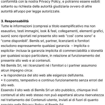
conformità con la nostra Privacy Policy, e potranno essere esibiti
soltanto su richiesta della autorità giudiziaria ovvero di altre
autorità all'uopo per legge autorizzate.
3. Responsabilità
Tutte le informazioni (compresi a titolo esemplificativo ma non
esaustivo, testi immagini, look & feel, collegamenti, elementi grafici,
suoni) sono riportati nel presente sito web “cosi’ come sono” e
“come disponibili”. Bemils srl, partner, licenzianti e fornitori
escludono espressamente qualsiasi garanzia – implicita o
esplicita– inclusa la garanzia implicita di commerciabilità o idoneità
per qualsiasi scopo particolare, in relazione al funzionamento del
presente sito web e ai contenuti.
Né Bemils Srl, né i licenzianti né i fornitori o i partner assumono
alcun impegno circa:
• la rispondenza del sito web alle esigenze dell’utente.
• Il corretto, tempestivo e continuo funzionamento senza errori del
sito web.
Essendo il sito web di Bemils Srl un sito pubblico, chiunque invii
contenuti al sito web stesso non può aspettarsi alcuna riservatezza
nel trattamento dei Contenuti-utente, inviati al di fuori di quanto
previsto nella Privacy Policy di Bemils Srl.