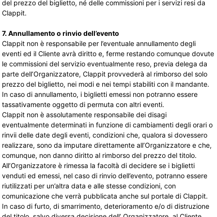
del prezzo del biglietto, né delle commissioni per i servizi resi da
Clappit.
7. Annullamento o rinvio dell’evento
Clappit non è responsabile per l’eventuale annullamento degli
eventi ed il Cliente avrà diritto e, ferme restando comunque dovute
le commissioni del servizio eventualmente reso, previa delega da
parte dell’Organizzatore, Clappit provvederà al rimborso del solo
prezzo del biglietto, nei modi e nei tempi stabiliti con il mandante.
In caso di annullamento, i biglietti emessi non potranno essere
tassativamente oggetto di permuta con altri eventi.
Clappit non è assolutamente responsabile dei disagi
eventualmente determinati in funzione di cambiamenti degli orari o
rinvii delle date degli eventi, condizioni che, qualora si dovessero
realizzare, sono da imputare direttamente all’Organizzatore e che,
comunque, non danno diritto al rimborso del prezzo del titolo.
All’Organizzatore è rimessa la facoltà di decidere se i biglietti
venduti ed emessi, nel caso di rinvio dell’evento, potranno essere
riutilizzati per un’altra data e alle stesse condizioni, con
comunicazione che verrà pubblicata anche sul portale di Clappit.
In caso di furto, di smarrimento, deterioramento e/o di distruzione
del titolo, salvo diversa decisione dell’ Organizzatore, al Cliente