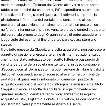
mediante acquisto effettuato dal Cliente attraverso smartphone,
tablet e pc, nonché da call-center, IVR (risponditore automatico
interattivo) e Totem, sistemi quest’ultimi attivabili sempre dalla
piattaforma informatica del portale, che consentono al suo
portatore, al quale viene normalmente abbinato un posto unico
nell’area di riferimento al prezzo versato e previo controllo da parte
del personale preposto dagli Organizzatori, di poter accedere nel
luogo sede dell’evento, al fine di partecipare e/o assistere allo
stesso.
Il biglietto emesso da Clappit, una volta acquistato, non può essere
oggetto di cessione onerosa a terzi, né di intermediazione, salvo
che non sia stato autorizzato per iscritto l’ulteriore passaggio di
vendita da parte della società emittente che, in caso contrario e
d’accordo con gli Organizzatori, si può riservare di inibire la validità
del ticket, con preclusione di accesso all’evento nei confronti del
portatore, al quale verrà rimborsato unicamente il prezzo di
acquisto corrisposto al momento dell’originaria emissione del titolo.
Clappit si riserva la facoltà di annullare, in ogni momento e per
qualsiasi motivo di carattere tecnico-organizzativo l’eseguito
acquisto di Titoli, Biglietti o Tickets, il cui valore, se corrisposto e
non stornato, verrà prontamente restituito al Cliente.