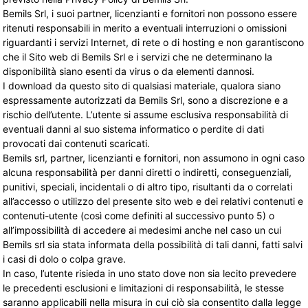
Bemils Srl, i suoi partner, licenzianti e fornitori non possono essere
ritenuti responsabili in merito a eventuali interruzioni o omissioni
riguardanti i servizi Internet, di rete o di hosting e non garantiscono
che il Sito web di Bemils Srl e i servizi che ne determinano la
disponibilità siano esenti da virus o da elementi dannosi.
I download da questo sito di qualsiasi materiale, qualora siano
espressamente autorizzati da Bemils Srl, sono a discrezione e a
rischio dell’utente. L’utente si assume esclusiva responsabilità di
eventuali danni al suo sistema informatico o perdite di dati
provocati dai contenuti scaricati.
Bemils srl, partner, licenzianti e fornitori, non assumono in ogni caso
alcuna responsabilità per danni diretti o indiretti, conseguenziali,
punitivi, speciali, incidentali o di altro tipo, risultanti da o correlati
all’accesso o utilizzo del presente sito web e dei relativi contenuti e
contenuti-utente (così come definiti al successivo punto 5) o
all’impossibilità di accedere ai medesimi anche nel caso un cui
Bemils srl sia stata informata della possibilità di tali danni, fatti salvi
i casi di dolo o colpa grave.
In caso, l’utente risieda in uno stato dove non sia lecito prevedere
le precedenti esclusioni e limitazioni di responsabilità, le stesse
saranno applicabili nella misura in cui ciò sia consentito dalla legge