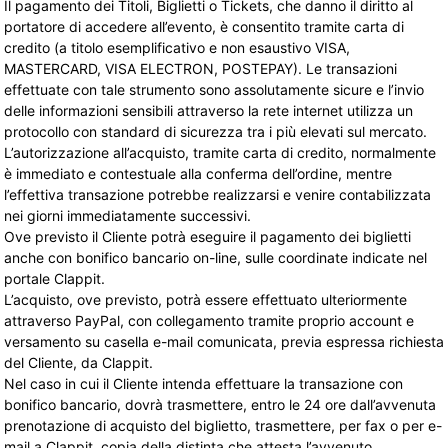
Il pagamento dei Titoli, Biglietti o Tickets, che danno il diritto al
portatore di accedere all’evento, è consentito tramite carta di
credito (a titolo esemplificativo e non esaustivo VISA,
MASTERCARD, VISA ELECTRON, POSTEPAY). Le transazioni
effettuate con tale strumento sono assolutamente sicure e l’invio
delle informazioni sensibili attraverso la rete internet utilizza un
protocollo con standard di sicurezza tra i più elevati sul mercato.
L’autorizzazione all’acquisto, tramite carta di credito, normalmente
è immediato e contestuale alla conferma dell’ordine, mentre
l’effettiva transazione potrebbe realizzarsi e venire contabilizzata
nei giorni immediatamente successivi.
Ove previsto il Cliente potrà eseguire il pagamento dei biglietti
anche con bonifico bancario on-line, sulle coordinate indicate nel
portale Clappit.
L’acquisto, ove previsto, potrà essere effettuato ulteriormente
attraverso PayPal, con collegamento tramite proprio account e
versamento su casella e-mail comunicata, previa espressa richiesta
del Cliente, da Clappit.
Nel caso in cui il Cliente intenda effettuare la transazione con
bonifico bancario, dovrà trasmettere, entro le 24 ore dall’avvenuta
prenotazione di acquisto del biglietto, trasmettere, per fax o per e-
mail a Clappit, copia della distinta che attesta l’avvenuto