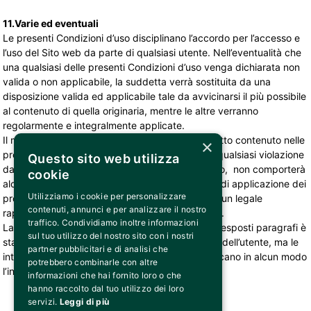
11.Varie ed eventuali
Le presenti Condizioni d’uso disciplinano l’accordo per l’accesso e
l’uso del Sito web da parte di qualsiasi utente. Nell’eventualità che
una qualsiasi delle presenti Condizioni d’uso venga dichiarata non
valida o non applicabile, la suddetta verrà sostituita da una
disposizione valida ed applicabile tale da avvicinarsi il più possibile
al contenuto di quella originaria, mentre le altre verranno
regolarmente e integralmente applicate.
Il mancato esercizio di Bemils Srl di qualsiasi diritto contenuto nelle
×
presenti Condizioni d’Uso o la tolleranza di una qualsiasi violazione
Questo sito web utilizza
da parte dell’utente alle presenti Condizioni d’uso, non comporterà
cookie
alcuna rinuncia da parte Bemils Srl alla richiesta di applicazione dei
Utilizziamo i cookie per personalizzare
propri diritti. Solo una rinuncia scritta firmata da un legale
contenuti, annunci e per analizzare il nostro
rappresentante di Bemils Srl avrà effetti giuridici.
traffico. Condividiamo inoltre informazioni
La suddivisione delle Condizioni d’uso nei sopra esposti paragrafi è
sul tuo utilizzo del nostro sito con i nostri
stata fatta per migliorarne la leggibilità da parte dell’utente, ma le
partner pubblicitari e di analisi che
intestazioni dei paragrafi non alterano ne modificano in alcun modo
potrebbero combinarle con altre
l’interpretazione delle condizioni stesse.
informazioni che hai fornito loro o che
hanno raccolto dal tuo utilizzo dei loro
servizi.
Leggi di più