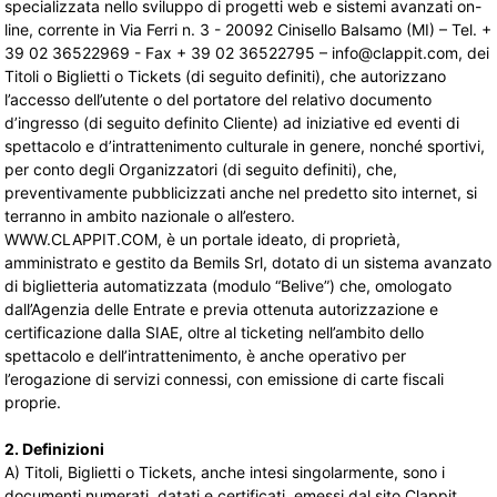
specializzata nello sviluppo di progetti web e sistemi avanzati on-
line, corrente in Via Ferri n. 3 - 20092 Cinisello Balsamo (MI) – Tel. +
39 02 36522969 - Fax + 39 02 36522795 – info@clappit.com, dei
Titoli o Biglietti o Tickets (di seguito definiti), che autorizzano
l’accesso dell’utente o del portatore del relativo documento
d’ingresso (di seguito definito Cliente) ad iniziative ed eventi di
spettacolo e d’intrattenimento culturale in genere, nonché sportivi,
per conto degli Organizzatori (di seguito definiti), che,
preventivamente pubblicizzati anche nel predetto sito internet, si
terranno in ambito nazionale o all’estero.
WWW.CLAPPIT.COM, è un portale ideato, di proprietà,
amministrato e gestito da Bemils Srl, dotato di un sistema avanzato
di biglietteria automatizzata (modulo “Belive”) che, omologato
dall’Agenzia delle Entrate e previa ottenuta autorizzazione e
certificazione dalla SIAE, oltre al ticketing nell’ambito dello
spettacolo e dell’intrattenimento, è anche operativo per
l’erogazione di servizi connessi, con emissione di carte fiscali
proprie.
2. Definizioni
A) Titoli, Biglietti o Tickets, anche intesi singolarmente, sono i
documenti numerati, datati e certificati, emessi dal sito Clappit