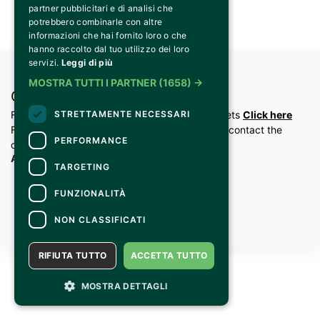
partner pubblicitari e di analisi che
potrebbero combinarle con altre
informazioni che hai fornito loro o che
hanno raccolto dal tuo utilizzo dei loro
servizi.
Leggi di più
MOSTRA TUTTI I PARTNER
(1658) →
CONTACTS
STRETTAMENTE NECESSARI
For information and support in purchasing tickets
Click here
For information on the program and the event, contact the
PERFORMANCE
organizer
.
Accessibility statement
TARGETING
FUNZIONALITÀ
NON CLASSIFICATI
RIFIUTA TUTTO
ACCETTA TUTTO
MOSTRA DETTAGLI