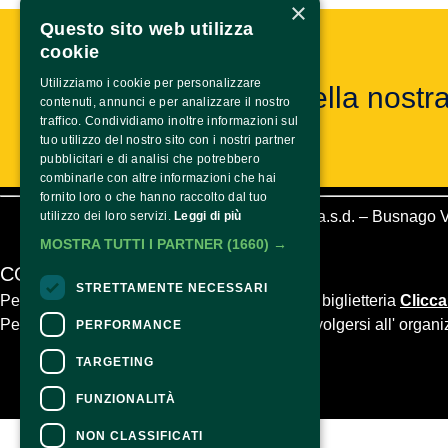
×
Questo sito web utilizza
cookie
Utilizziamo i cookie per personalizzare
Entra nella nostr
contenuti, annunci e per analizzare il nostro
traffico. Condividiamo inoltre informazioni sul
tuo utilizzo del nostro sito con i nostri partner
pubblicitari e di analisi che potrebbero
combinarle con altre informazioni che hai
fornito loro o che hanno raccolto dal tuo
Team Volley Busnago a.s.d. – Busnago V
utilizzo dei loro servizi.
Leggi di più
MOSTRA TUTTI I PARTNER
(1660) →
CONTATTI
STRETTAMENTE NECESSARI
Per informazioni e supporto all'acquisto della biglietteria
Clicca
Per informazioni sul programma e l'evento, rivolgersi all'
organi
PERFORMANCE
Dichiarazione di accessibilità
TARGETING
FUNZIONALITÀ
NON CLASSIFICATI