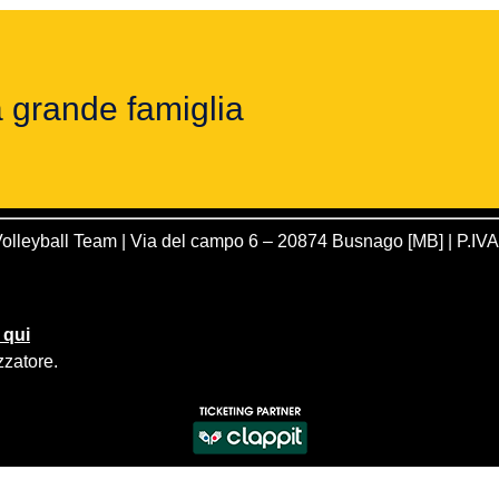
a grande famiglia
olleyball Team | Via del campo 6 – 20874 Busnago [MB] | P.I
 qui
zzatore
.