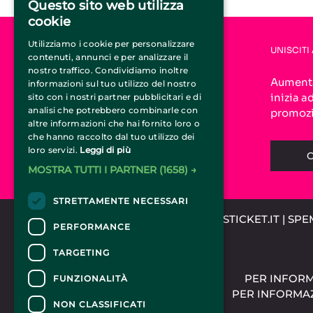
Questo sito web utilizza
cookie
Utilizziamo i cookie per personalizzare
L'AZIENDA
UNISCITI 
contenuti, annunci e per analizzare il
nostro traffico. Condividiamo inoltre
HOME
Aumenta 
informazioni sul tuo utilizzo del nostro
CHI SIAMO
inizia ad
sito con i nostri partner pubblicitari e di
COME FUNZIONA
analisi che potrebbero combinarle con
promozi
FAQ
altre informazioni che hai fornito loro o
CONTATTI
che hanno raccolto dal tuo utilizzo dei
loro servizi.
Leggi di più
C
MOSTRA TUTTI I PARTNER
(1658) →
STRETTAMENTE NECESSARI
©2015-2024 CIRCUSTICKET.IT | SP
PERFORMANCE
TARGETING
PER INFORM
FUNZIONALITÀ
PER INFORMAZ
NON CLASSIFICATI