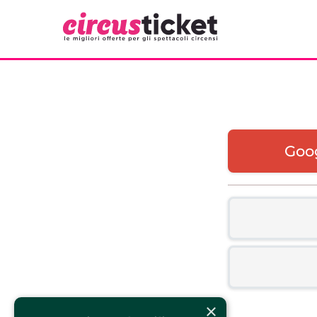
Goo
×