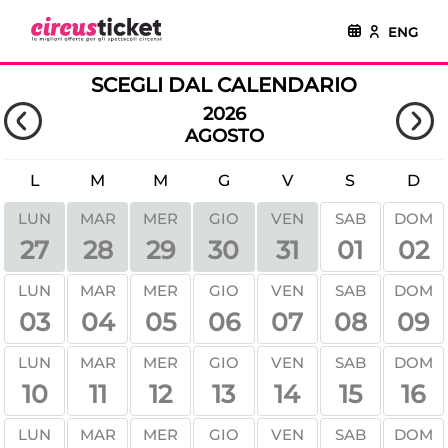
ENG
SCEGLI DAL CALENDARIO
2026
AGOSTO
L
M
M
G
V
S
D
LUN
MAR
MER
GIO
VEN
SAB
DOM
01
02
27
28
29
30
31
LUN
MAR
MER
GIO
VEN
SAB
DOM
03
04
05
06
07
08
09
LUN
MAR
MER
GIO
VEN
SAB
DOM
10
11
12
13
14
15
16
LUN
MAR
MER
GIO
VEN
SAB
DOM