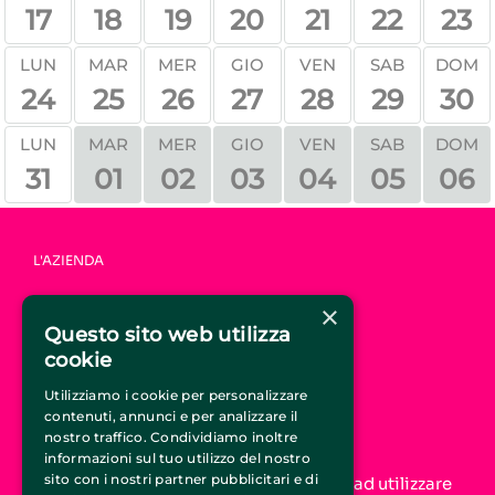
17
18
19
20
21
22
23
LUN
MAR
MER
GIO
VEN
SAB
DOM
24
25
26
27
28
29
30
MAR
MER
GIO
VEN
SAB
DOM
LUN
31
01
02
03
04
05
06
L'AZIENDA
HOME
×
CHI SIAMO
Questo sito web utilizza
COME FUNZIONA
cookie
FAQ
CONTATTI
Utilizziamo i cookie per personalizzare
contenuti, annunci e per analizzare il
UNISCITI A CIRCUSTICKET.IT
nostro traffico. Condividiamo inoltre
informazioni sul tuo utilizzo del nostro
sito con i nostri partner pubblicitari e di
Aumenta la tua visibilità online e inizia ad utilizzare