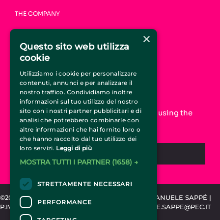
THE COMPANY
HOME
×
WHO WE ARE
Questo sito web utilizza
HOW IT WORKS
cookie
FAQ
CONTACTS
Utilizziamo i cookie per personalizzare
contenuti, annunci e per analizzare il
JOIN CIRCUSTICKET.IT
nostro traffico. Condividiamo inoltre
informazioni sul tuo utilizzo del nostro
sito con i nostri partner pubblicitari e di
Increase your online visibility and start using the
analisi che potrebbero combinarle con
CircusTicket.it promotion service
altre informazioni che hai fornito loro o
che hanno raccolto dal tuo utilizzo dei
loro servizi.
Leggi di più
REQUEST INFORMATION
MOSTRA TUTTI I PARTNER
(1658) →
STRETTAMENTE NECESSARI
©2015-2024 CIRCUSTICKET.IT | SPEMCOM DI EMANUELE SAPPÉ |
PERFORMANCE
P.IVA 11318020010 | REA TO-1203889 | EMANUELE.SAPPE@PEC.IT