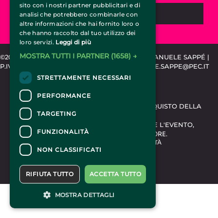
sito con i nostri partner pubblicitari e di
CHIEDI INFORMAZIONI
analisi che potrebbero combinarle con
altre informazioni che hai fornito loro o
che hanno raccolto dal tuo utilizzo dei
loro servizi.
Leggi di più
MOSTRA TUTTI I PARTNER
(1658) →
©2015-2024 CIRCUSTICKET.IT | SPEMCOM DI EMANUELE SAPPÉ |
P.IVA 11318020010 | REA TO-1203889 | EMANUELE.SAPPE@PEC.IT
STRETTAMENTE NECESSARI
CONTATTI
PERFORMANCE
PER INFORMAZIONI E SUPPORTO ALL'ACQUISTO DELLA
TARGETING
BIGLIETTERIA
CLICCA QUI
PER INFORMAZIONI SUL PROGRAMMA E L'EVENTO,
FUNZIONALITÀ
RIVOLGERSI ALL'
ORGANIZZATORE
.
DICHIARAZIONE DI ACCESSIBILITÀ
NON CLASSIFICATI
RIFIUTA TUTTO
ACCETTA TUTTO
MOSTRA DETTAGLI