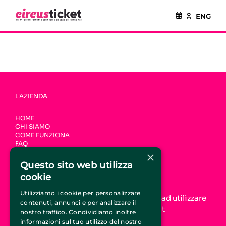
ENG
L'AZIENDA
HOME
CHI SIAMO
COME FUNZIONA
FAQ
CONTATTI
×
Questo sito web utilizza
UNISCITI A CIRCUSTICKET.IT
cookie
Utilizziamo i cookie per personalizzare
Aumenta la tua visibilità online e inizia ad utilizzare
contenuti, annunci e per analizzare il
il servizio di promozione CircusTicket.it
nostro traffico. Condividiamo inoltre
informazioni sul tuo utilizzo del nostro