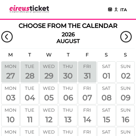
ITA
CHOOSE FROM THE CALENDAR
2026
AUGUST
M
T
W
T
F
S
S
MON
TUE
WED
THU
FRI
SAT
SUN
01
02
27
28
29
30
31
MON
TUE
WED
THU
FRI
SAT
SUN
03
04
05
06
07
08
09
MON
TUE
WED
THU
FRI
SAT
SUN
10
11
12
13
14
15
16
MON
TUE
WED
THU
FRI
SAT
SUN