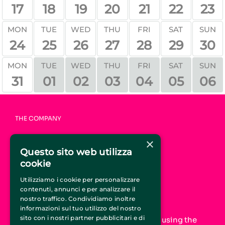
17
18
19
20
21
22
23
MON
TUE
WED
THU
FRI
SAT
SUN
24
25
26
27
28
29
30
TUE
WED
THU
FRI
SAT
SUN
MON
31
01
02
03
04
05
06
THE COMPANY
HOME
×
WHO WE ARE
Questo sito web utilizza
HOW IT WORKS
cookie
FAQ
CONTACTS
Utilizziamo i cookie per personalizzare
contenuti, annunci e per analizzare il
JOIN CIRCUSTICKET.IT
nostro traffico. Condividiamo inoltre
informazioni sul tuo utilizzo del nostro
sito con i nostri partner pubblicitari e di
Increase your online visibility and start using the