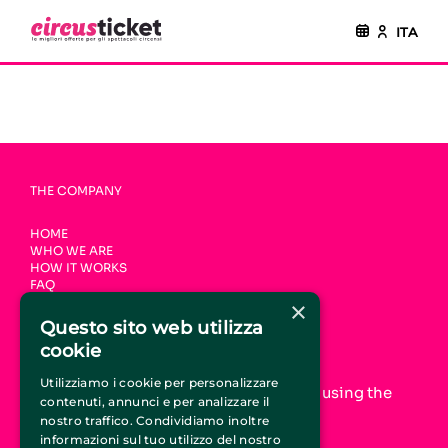
ITA
THE COMPANY
HOME
WHO WE ARE
HOW IT WORKS
FAQ
CONTACTS
×
Questo sito web utilizza
JOIN CIRCUSTICKET.IT
cookie
Utilizziamo i cookie per personalizzare
Increase your online visibility and start using the
contenuti, annunci e per analizzare il
CircusTicket.it promotion service
nostro traffico. Condividiamo inoltre
informazioni sul tuo utilizzo del nostro