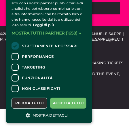
sito con i nostri partner pubblicitari e di
REQUEST INFORMATION
analisi che potrebbero combinarle con
altre informazioni che hai fornito loro o
che hanno raccolto dal tuo utilizzo dei
loro servizi.
Leggi di più
MOSTRA TUTTI I PARTNER
(1658) →
©2015-2024 CIRCUSTICKET.IT | SPEMCOM DI EMANUELE SAPPÉ |
P.IVA 11318020010 | REA TO-1203889 | EMANUELE.SAPPE@PEC.IT
STRETTAMENTE NECESSARI
CONTACTS
PERFORMANCE
FOR INFORMATION AND SUPPORT IN PURCHASING TICKETS
TARGETING
CLICK HERE
FOR INFORMATION ON THE PROGRAM AND THE EVENT,
FUNZIONALITÀ
CONTACT THE
ORGANIZER
.
ACCESSIBILITY STATEMENT
NON CLASSIFICATI
RIFIUTA TUTTO
ACCETTA TUTTO
MOSTRA DETTAGLI