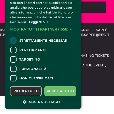
sito con i nostri partner pubblicitari e di
REQUEST INFORMATION
analisi che potrebbero combinarle con
altre informazioni che hai fornito loro o
che hanno raccolto dal tuo utilizzo dei
loro servizi.
Leggi di più
MOSTRA TUTTI I PARTNER
(1658) →
©2015-2024 CIRCUSTICKET.IT | SPEMCOM DI EMANUELE SAPPÉ |
P.IVA 11318020010 | REA TO-1203889 | EMANUELE.SAPPE@PEC.IT
STRETTAMENTE NECESSARI
CONTACTS
PERFORMANCE
FOR INFORMATION AND SUPPORT IN PURCHASING TICKETS
TARGETING
CLICK HERE
FOR INFORMATION ON THE PROGRAM AND THE EVENT,
FUNZIONALITÀ
CONTACT THE
ORGANIZER
.
ACCESSIBILITY STATEMENT
NON CLASSIFICATI
RIFIUTA TUTTO
ACCETTA TUTTO
MOSTRA DETTAGLI