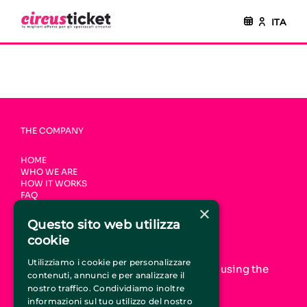
ITA
THE COMPANY
HOME
WHO WE ARE
HOW IT WORKS
FAQ
CONTACTS
×
Questo sito web utilizza
JOIN CIRCUSTICKET.IT
cookie
Utilizziamo i cookie per personalizzare
Increase your online visibility and start using the
contenuti, annunci e per analizzare il
CircusTicket.it promotion service
nostro traffico. Condividiamo inoltre
informazioni sul tuo utilizzo del nostro