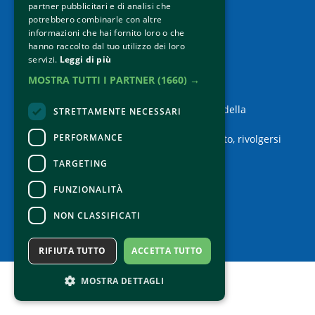
Privacy Policy
partner pubblicitari e di analisi che
Credits
potrebbero combinarle con altre
informazioni che hai fornito loro o che
hanno raccolto dal tuo utilizzo dei loro
servizi.
Leggi di più
MOSTRA TUTTI I PARTNER
(1660) →
Contatti
Per informazioni e supporto all'acquisto della
STRETTAMENTE NECESSARI
biglietteria
Clicca qui
PERFORMANCE
Per informazioni sul programma e l'evento, rivolgersi
all'
organizzatore
.
TARGETING
Dichiarazione di accessibilità
FUNZIONALITÀ
NON CLASSIFICATI
RIFIUTA TUTTO
ACCETTA TUTTO
MOSTRA DETTAGLI