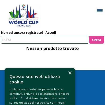
Non sei ancora registrato?
Accedi
Nessun prodotto trovato
×
Questo sito web utilizza
cookie
Come raggiungerci
Utilizziamo i cookie per personalizzare
Contatti
contenuti, annunci e per analizzare il nostro
traffico. Condividiamo inoltre informazioni
P.IVA 01133440410
sul tuo utilizzo del nostro sito con i nostri