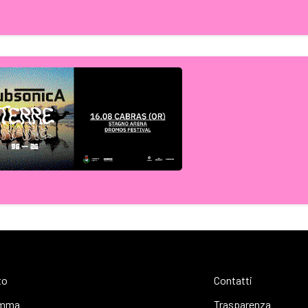
to
Contatti
amma
Trasparenza