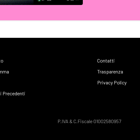
to
Contatti
amma
Trasparenza
s
Privacy Policy
i Precedenti
P.IVA & C.Fiscale 01002580957