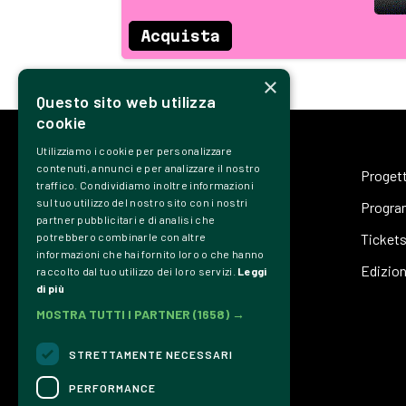
Acquista
×
Questo sito web utilizza
cookie
Utilizziamo i cookie per personalizzare
contenuti, annunci e per analizzare il nostro
Proget
traffico. Condividiamo inoltre informazioni
sul tuo utilizzo del nostro sito con i nostri
Progr
partner pubblicitari e di analisi che
Ticket
potrebbero combinarle con altre
informazioni che hai fornito loro o che hanno
Edizion
raccolto dal tuo utilizzo dei loro servizi.
Leggi
di più
MOSTRA TUTTI I PARTNER
(1658) →
Associazione Culturale Dromos
STRETTAMENTE NECESSARI
PERFORMANCE
CONTATTI