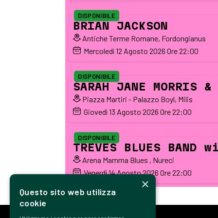
DISPONIBILE
BRIAN JACKSON
Antiche Terme Romane, Fordongianus
Mercoledì
12
Agosto 2026
Ore 22:00
DISPONIBILE
SARAH JANE MORRIS &
Piazza Martiri - Palazzo Boyl, Milis
Giovedì
13
Agosto 2026
Ore 22:00
DISPONIBILE
TREVES BLUES BAND w
Arena Mamma Blues , Nureci
Venerdì
14
Agosto 2026
Ore 22:00
×
Questo sito web utilizza
cookie