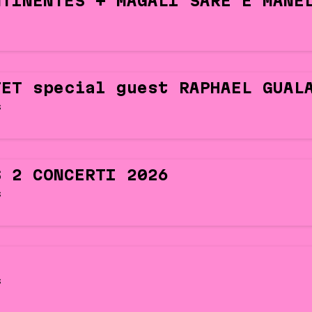
NTINENTES + MAGALÍ SARE E MANE
TET special guest RAPHAEL GUAL
s
S 2 CONCERTI 2026
s
s