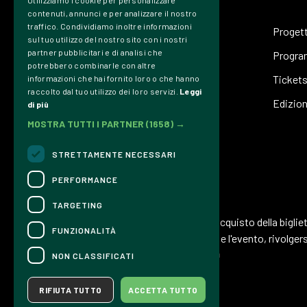
Utilizziamo i cookie per personalizzare
contenuti, annunci e per analizzare il nostro
traffico. Condividiamo inoltre informazioni
Proget
sul tuo utilizzo del nostro sito con i nostri
partner pubblicitari e di analisi che
Progr
potrebbero combinarle con altre
Ticket
informazioni che hai fornito loro o che hanno
raccolto dal tuo utilizzo dei loro servizi.
Leggi
Edizion
di più
MOSTRA TUTTI I PARTNER
(1658) →
STRETTAMENTE NECESSARI
Associazione Culturale Dromos
PERFORMANCE
CONTATTI
TARGETING
Per informazioni e supporto all'acquisto della biglie
FUNZIONALITÀ
Per informazioni sul programma e l'evento, rivolgersi
Dichiarazione di accessibilità
NON CLASSIFICATI
RIFIUTA TUTTO
ACCETTA TUTTO