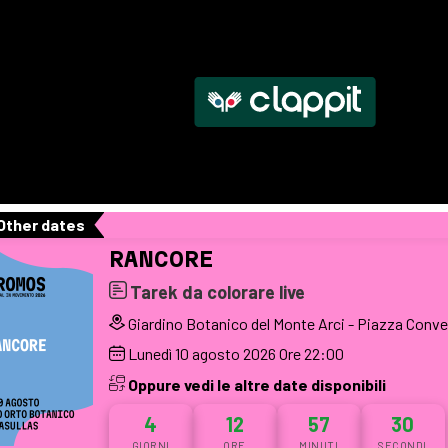
Other dates
RANCORE
Tarek da colorare live
Giardino Botanico del Monte Arci - Piazza Conve
Lunedì
10
agosto 2026
Ore 22:00
Oppure vedi le altre date disponibili
4
12
57
29
GIORNI
ORE
MINUTI
SECONDI