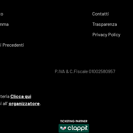
to
Contatti
amma
Trasparenza
s
Privacy Policy
i Precedenti
P.IVA & C.Fiscale 01002580957
tteria
Clicca qui
 all'
organizzatore
.