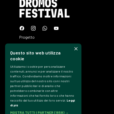
Progetto
Programma
×
Questo sito web utilizza
Tickets
cookie
Edizioni
Utilizziamo i cookie per personalizzare
Precedenti
contenuti, annunci e per analizzare il nostro
traffico. Condividiamo inoltre informazioni
Contatti
sul tuo utilizzo del nostro sito con i nostri
partner pubblicitari e di analisi che
Trasparenza
potrebbero combinarle con altre
informazioni che hai fornito loro o che hanno
Privacy Policy
raccolto dal tuo utilizzo dei loro servizi.
Leggi
di più
Credits
MOSTRA TUTTI I PARTNER
(1658) →