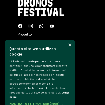
Progetto
Programma
×
Questo sito web utilizza
Tickets
cookie
Edizioni
Utilizziamo i cookie per personalizzare
Precedenti
contenuti, annunci e per analizzare il nostro
traffico. Condividiamo inoltre informazioni
Contatti
sul tuo utilizzo del nostro sito con i nostri
partner pubblicitari e di analisi che
Trasparenza
potrebbero combinarle con altre
informazioni che hai fornito loro o che hanno
Privacy Policy
raccolto dal tuo utilizzo dei loro servizi.
Leggi
di più
Credits
MOSTRA TUTTI I PARTNER
(1658) →