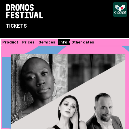
TICKETS
Product
Prices
Services
Info
Other dates