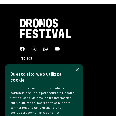
Project
Plan
×
Questo sito web utilizza
Tickets
cookie
Edizioni
Utilizziamo i cookie per personalizzare
Precedenti
contenuti, annunci e per analizzare il nostro
traffico. Condividiamo inoltre informazioni
Contacts
sul tuo utilizzo del nostro sito con i nostri
partner pubblicitari e di analisi che
Transparency
potrebbero combinarle con altre