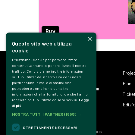
Buy
×
Questo sito web utilizza
cookie
Utilizziamo i cookie per personalizzare
contenuti, annunci e per analizzare il nostro
traffico. Condividiamo inoltre informazioni
Proje
sul tuo utilizzo del nostro sito con i nostri
Plan
partner pubblicitari e di analisi che
potrebbero combinarle con altre
Ticke
informazioni che hai fornito loro o che hanno
raccolto dal tuo utilizzo dei loro servizi.
Leggi
Edizi
di più
MOSTRA TUTTI I PARTNER
(1658) →
STRETTAMENTE NECESSARI
Associazione Culturale Dromos