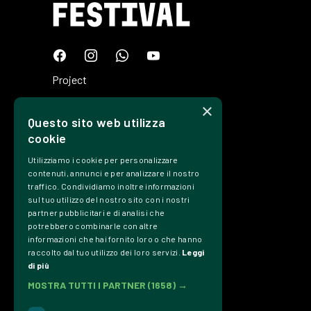
Project
Plan
×
Questo sito web utilizza
Tickets
cookie
Edizioni
Utilizziamo i cookie per personalizzare
Precedenti
contenuti, annunci e per analizzare il nostro
traffico. Condividiamo inoltre informazioni
Contacts
sul tuo utilizzo del nostro sito con i nostri
partner pubblicitari e di analisi che
Transparency
potrebbero combinarle con altre
informazioni che hai fornito loro o che hanno
Privacy Policy
raccolto dal tuo utilizzo dei loro servizi.
Leggi
di più
Credits
MOSTRA TUTTI I PARTNER
(1658) →
Associazione Culturale Dromos