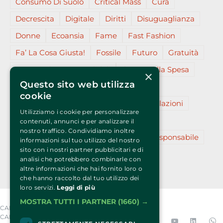
Consumo Di Suolo
Critical Mass
Cura
Decrescita
Digitale
Diritti
Disuguaglianza
Donne
Ecoansia
Fame
Fast Fashion
Fa’ La Cosa Giusta!
Fossile
Futuro
Gratuità
Gruppi D’acquisto Solidali
Il Voto Nella Spesa
×
Questo sito web utilizza
Insieme
L’essenziale
Migranti
cookie
Partecipazione
Plastica (micro)
Relazioni
Utilizziamo i cookie per personalizzare
Resilienza
Restanza
Reti
Slow
contenuti, annunci e per analizzare il
nostro traffico. Condividiamo inoltre
Sostenibilità
Sovranità
Turismo Responsabile
informazioni sul tuo utilizzo del nostro
sito con i nostri partner pubblicitari e di
Vegano
Virale
Zero
analisi che potrebbero combinarle con
altre informazioni che hai fornito loro o
che hanno raccolto dal tuo utilizzo dei
loro servizi.
Leggi di più
MOSTRA TUTTI I PARTNER
(1660) →
CART’ARMATA EDIZIONI SRL – VIA
CALATAFIMI, 10 – 20122 MILANO