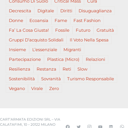
Consumo Di Suolo
Critical Mass
Cura
Decrescita
Digitale
Diritti
Disuguaglianza
Donne
Ecoansia
Fame
Fast Fashion
Fa’ La Cosa Giusta!
Fossile
Futuro
Gratuità
Gruppi D’acquisto Solidali
Il Voto Nella Spesa
Insieme
L’essenziale
Migranti
Partecipazione
Plastica (micro)
Relazioni
Resilienza
Restanza
Reti
Slow
Sostenibilità
Sovranità
Turismo Responsabile
Vegano
Virale
Zero
CART’ARMATA EDIZIONI SRL – VIA
CALATAFIMI, 10 – 20122 MILANO