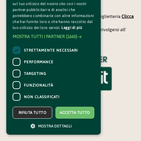
sul tuo utilizzo del nostro sito con i nostri
CONTATTI
partner pubblicitari e di analisi che
potrebbero combinarle con altre informazioni
Per informazioni e supporto all'acquisto della biglietteria
Clicca
che hai fornito loro o che hanno raccolto dal
qui
tuo utilizzo dei loro servizi.
Leggi di più
Per informazioni sul programma e l'evento, rivolgersi all'
organizzatore
.
MOSTRA TUTTI I PARTNER
(1660) →
Dichiarazione di accessibilità
STRETTAMENTE NECESSARI
PERFORMANCE
TARGETING
FUNZIONALITÀ
NON CLASSIFICATI
RIFIUTA TUTTO
ACCETTA TUTTO
MOSTRA DETTAGLI