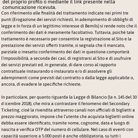
del proprio profilo o mediante il link presente nella
comunicazione ricevuta.
Con riferimento alle finalità del trattamento indicate nei primi tre
punti (Erogazione dei servizi richiesti, In adempimento di obblighi di
legge e In forza di un legittimo interesse di Bemils) si rende noto che il
conferimento dei dati è meramente facoltativo. Tuttavia, poiché tale
trattamento è necessario per consentire la registrazione al Sito e la
prestazione dei servizi offerti tramite, si segnala che il mancato,
parziale o inesatto conferimento dei dati in questione comporterà
l’impossibilità, a seconda dei casi, di registrarsi al Sito e di usufruire
dei servizi prestati ed, in generale, di dare corso al rapporto
contrattuale instaurando o instaurato e/o di assolvere gli
adempimenti come previsti dal contratto o dalla legge applicabile o,
ancora, di evadere le specifiche richieste.
In particolare, per quanto riguarda la
Legge di Bilancio (la n. 145 del 30
d icembre 2018), che mira a contrastare il fenomeno del Secondary
Ticketing, cioè la rivendita attraverso canali non ufficiali di biglietti a
prezzo maggiorato, impone che l’utente che acquista biglietti online
debba essere identificato, tramite nome, cognome, data e luogo di
nascita e verifica OTP del numero di cellulare.
Nel caso di eventi con
capacità superiore a 5.000 posti è anche obbligatoria, su tutti i