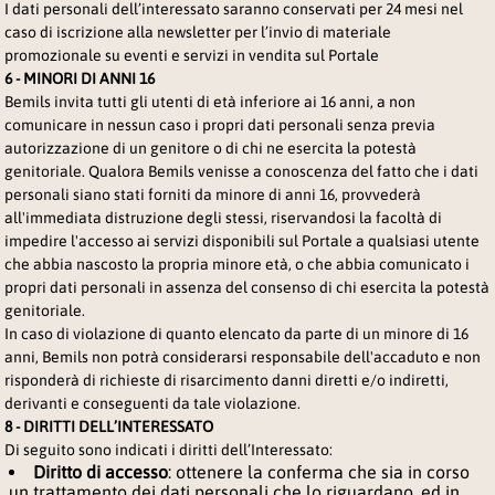
I dati personali dell’interessato saranno conservati per 24 mesi nel
caso di iscrizione alla newsletter per l’invio di materiale
promozionale su eventi e servizi in vendita sul Portale
6 - MINORI DI ANNI 16
Bemils invita tutti gli utenti di età inferiore ai 16 anni, a non
comunicare in nessun caso i propri dati personali senza previa
autorizzazione di un genitore o di chi ne esercita la potestà
genitoriale. Qualora Bemils venisse a conoscenza del fatto che i dati
personali siano stati forniti da minore di anni 16, provvederà
all'immediata distruzione degli stessi, riservandosi la facoltà di
impedire l'accesso ai servizi disponibili sul Portale a qualsiasi utente
che abbia nascosto la propria minore età, o che abbia comunicato i
propri dati personali in assenza del consenso di chi esercita la potestà
genitoriale.
In caso di violazione di quanto elencato da parte di un minore di 16
anni, Bemils non potrà considerarsi responsabile dell'accaduto e non
risponderà di richieste di risarcimento danni diretti e/o indiretti,
derivanti e conseguenti da tale violazione.
8 - DIRITTI DELL’INTERESSATO
Di seguito sono indicati i diritti dell’Interessato:
Diritto di accesso
: ottenere la conferma che sia in corso
un trattamento dei dati personali che lo riguardano, ed in