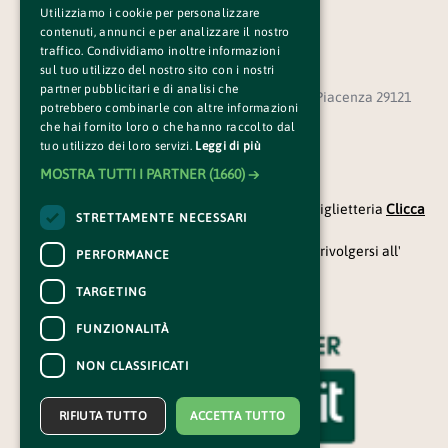
Utilizziamo i cookie per personalizzare
contenuti, annunci e per analizzare il nostro
traffico. Condividiamo inoltre informazioni
sul tuo utilizzo del nostro sito con i nostri
partner pubblicitari e di analisi che
ASSOCIAZIONE BUS1 - Via Serravalle Libarna, 5 Piacenza 29121
potrebbero combinarle con altre informazioni
CF 91083980333 PI 01466580337
che hai fornito loro o che hanno raccolto dal
tuo utilizzo dei loro servizi.
Leggi di più
MOSTRA TUTTI I PARTNER
(1660) →
CONTATTI
Per informazioni e supporto all'acquisto della biglietteria
Clicca
STRETTAMENTE NECESSARI
qui
Per informazioni sul programma e l'evento, rivolgersi all'
PERFORMANCE
organizzatore
.
Dichiarazione di accessibilità
TARGETING
FUNZIONALITÀ
NON CLASSIFICATI
RIFIUTA TUTTO
ACCETTA TUTTO