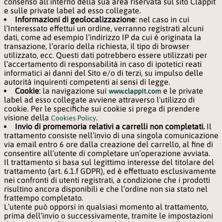
consenso all’interno della sua area riservata sul sito Clappit
e sulle private label ad esso collegate.
Informazioni di geolocalizzazione
: nel caso in cui
l’Interessato effettui un ordine, verranno registrati alcuni
dati, come ad esempio l’indirizzo IP da cui è originata la
transazione, l’orario della richiesta, il tipo di browser
utilizzato, ecc. Questi dati potrebbero essere utilizzati per
l’accertamento di responsabilità in caso di ipotetici reati
informatici ai danni del Sito e/o di terzi, su impulso delle
autorità inquirenti competenti ai sensi di legge.
Cookie
: la navigazione sui
e le private 
www.clappit.com
label ad esso collegate avviene attraverso l'utilizzo di
cookie. Per le specifiche sui cookie si prega di prendere
visione della
.
Cookies Policy
Invio di promemoria relativi a carrelli non completati.
Il 
trattamento consiste nell’invio di una singola comunicazione
via email entro 6 ore dalla creazione del carrello, al fine di
consentire all’utente di completare un’operazione avviata.
Il trattamento si basa sul legittimo interesse del titolare del
trattamento (art. 6.1.f GDPR), ed è effettuato esclusivamente
nei confronti di utenti registrati, a condizione che i prodotti
risultino ancora disponibili e che l’ordine non sia stato nel
frattempo completato.
L’utente può opporsi in qualsiasi momento al trattamento,
prima dell’invio o successivamente, tramite le impostazioni