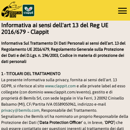
Informativa ai sensi dell'art 13 del Reg UE
2016/679 - Clappit
Informativa Sul Trattamento Di Dati Personali ai sensi dell’art. 13 del
Regolamento UE 2016/679, Regolamento Generale sulla Protezione
dei Dati e del D.Lgs. n. 196/2003, Codice in materia di protezione dei
dati personali
1 - TITOLARI DEL TRATTAMENTO
La presente informativa sulla privacy, fornita ai sensi dell'art. 13
GDPR, si riferisce al sito
www.clappit.com
e alle private label ad esso 
collegate (con dominio www.clappit.com/evento), gestito e di
proprietà di Bemils Srl, con sede legale in Via Ferri, 3 20092 Cinisello
Balsamo (MI), CF/Partita IVA 05589050961, indirizzo e-mail
privacy@bemils.com
, Responsabile del Trattamento.
Segnaliamo che Bemils srl ha nominato un proprio Responsabile della
Protezione dei Dati (‘
Data Protection Officer
’ o, in breve, ‘
DPO’
) che
può essere contattato per questioni inerenti al trattamento dei dati