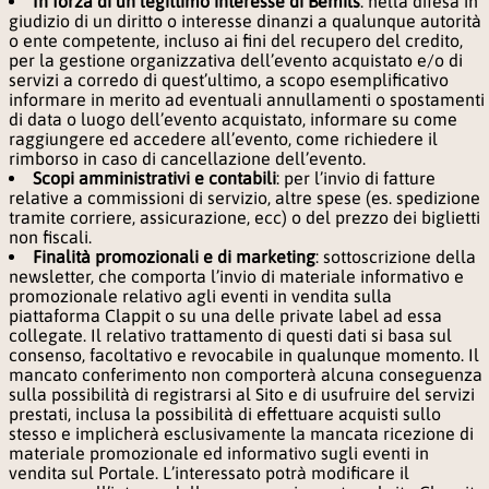
In forza di un legittimo interesse di Bemils
: nella difesa in
giudizio di un diritto o interesse dinanzi a qualunque autorità
o ente competente, incluso ai fini del recupero del credito,
per la gestione organizzativa dell’evento acquistato e/o di
servizi a corredo di quest’ultimo, a scopo esemplificativo
informare in merito ad eventuali annullamenti o spostamenti
di data o luogo dell’evento acquistato, informare su come
raggiungere ed accedere all’evento, come richiedere il
rimborso in caso di cancellazione dell’evento.
Scopi amministrativi e contabili
: per l’invio di fatture
relative a commissioni di servizio, altre spese (es. spedizione
tramite corriere, assicurazione, ecc) o del prezzo dei biglietti
non fiscali.
Finalità promozionali e di marketing
: sottoscrizione della
newsletter, che comporta l’invio di materiale informativo e
promozionale relativo agli eventi in vendita sulla
piattaforma Clappit o su una delle private label ad essa
collegate. Il relativo trattamento di questi dati si basa sul
consenso, facoltativo e revocabile in qualunque momento. Il
mancato conferimento non comporterà alcuna conseguenza
sulla possibilità di registrarsi al Sito e di usufruire del servizi
prestati, inclusa la possibilità di effettuare acquisti sullo
stesso e implicherà esclusivamente la mancata ricezione di
materiale promozionale ed informativo sugli eventi in
vendita sul Portale. L’interessato potrà modificare il