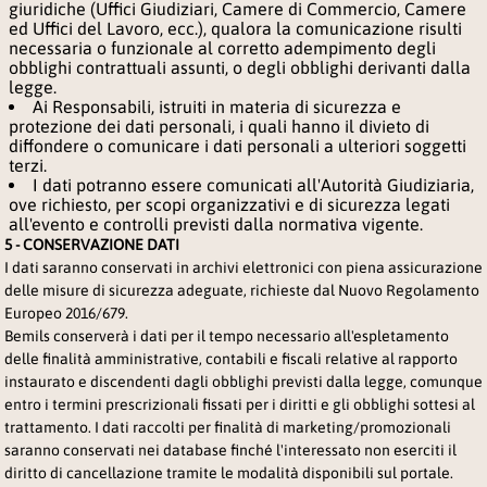
giuridiche (Uffici Giudiziari, Camere di Commercio, Camere
ed Uffici del Lavoro, ecc.), qualora la comunicazione risulti
necessaria o funzionale al corretto adempimento degli
obblighi contrattuali assunti, o degli obblighi derivanti dalla
legge.
Ai Responsabili, istruiti in materia di sicurezza e
protezione dei dati personali, i quali hanno il divieto di
diffondere o comunicare i dati personali a ulteriori soggetti
terzi.
I dati potranno essere comunicati all'Autorità Giudiziaria,
ove richiesto, per scopi organizzativi e di sicurezza legati
all'evento e controlli previsti dalla normativa vigente.
5 - CONSERVAZIONE DATI
I dati saranno conservati in archivi elettronici con piena assicurazione
delle misure di sicurezza adeguate, richieste dal Nuovo Regolamento
Europeo 2016/679.
Bemils conserverà i dati per il tempo necessario all'espletamento
delle finalità amministrative, contabili e fiscali relative al rapporto
instaurato e discendenti dagli obblighi previsti dalla legge, comunque
entro i termini prescrizionali fissati per i diritti e gli obblighi sottesi al
trattamento. I dati raccolti per finalità di marketing/promozionali
saranno conservati nei database finché l'interessato non eserciti il
diritto di cancellazione tramite le modalità disponibili sul portale.