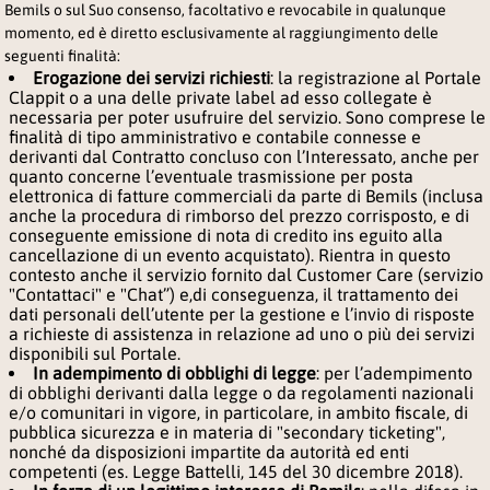
Bemils o sul Suo consenso, facoltativo e revocabile in qualunque
momento, ed è diretto esclusivamente al raggiungimento delle
seguenti finalità:
Erogazione dei servizi richiesti
: la registrazione al Portale
Clappit o a una delle private label ad esso collegate è
necessaria per poter usufruire del servizio. Sono comprese le
finalità di tipo amministrativo e contabile connesse e
derivanti dal Contratto concluso con l’Interessato, anche per
quanto concerne l’eventuale trasmissione per posta
elettronica di fatture commerciali da parte di Bemils (inclusa
anche la procedura di rimborso del prezzo corrisposto, e di
conseguente emissione di nota di credito ins eguito alla
cancellazione di un evento acquistato). Rientra in questo
contesto anche il servizio fornito dal Customer Care (servizio
"Contattaci" e "Chat”) e,di conseguenza, il trattamento dei
dati personali dell’utente per la gestione e l’invio di risposte
a richieste di assistenza in relazione ad uno o più dei servizi
disponibili sul Portale.
In adempimento di obblighi di legge
: per l’adempimento
di obblighi derivanti dalla legge o da regolamenti nazionali
e/o comunitari in vigore, in particolare, in ambito fiscale, di
pubblica sicurezza e in materia di "secondary ticketing",
nonché da disposizioni impartite da autorità ed enti
competenti (es. Legge Battelli,
145 del 30 dicembre 2018)
.