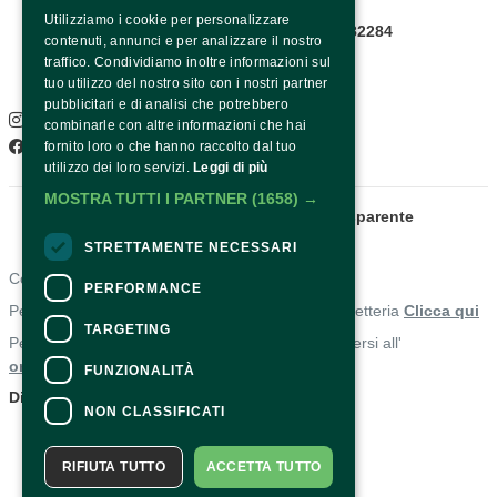
Utilizziamo i cookie per personalizzare
Infopoint WhatsApp: +39 081 8782284
contenuti, annunci e per analizzare il nostro
Pagina contatti
traffico. Condividiamo inoltre informazioni sul
SOCIAL
tuo utilizzo del nostro sito con i nostri partner
pubblicitari e di analisi che potrebbero
Instagram
combinarle con altre informazioni che hai
Facebook
fornito loro o che hanno raccolto dal tuo
utilizzo dei loro servizi.
Leggi di più
MOSTRA TUTTI I PARTNER
(1658) →
Fondazione Sorrento
Amministrazione trasparente
STRETTAMENTE NECESSARI
Contatti
PERFORMANCE
Per informazioni e supporto all'acquisto della biglietteria
Clicca qui
TARGETING
Per informazioni sul programma e l'evento, rivolgersi all'
organizzatore
.
FUNZIONALITÀ
Dichiarazione di accessibilità
NON CLASSIFICATI
RIFIUTA TUTTO
ACCETTA TUTTO