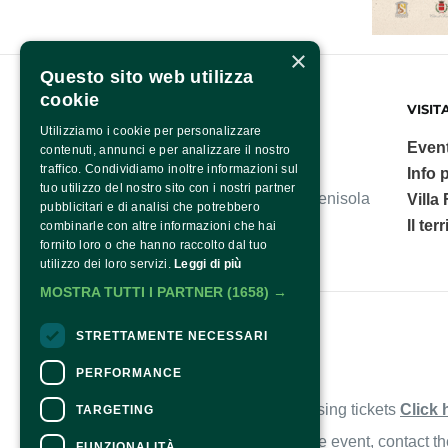
×
Questo sito web utilizza
cookie
FONDAZIONE SORRENTO
VISIT
Utilizziamo i cookie per personalizzare
Event
contenuti, annunci e per analizzare il nostro
traffico. Condividiamo inoltre informazioni sul
Info p
tuo utilizzo del nostro sito con i nostri partner
Villa Fiorentino, polo culturale della Penisola
Villa
pubblicitari e di analisi che potrebbero
Sorrentina.
Il ter
combinarle con altre informazioni che hai
fornito loro o che hanno raccolto dal tuo
utilizzo dei loro servizi.
Leggi di più
MOSTRA TUTTI I PARTNER
(1658) →
Fondazione Sorrento
STRETTAMENTE NECESSARI
PERFORMANCE
Contacts
For information and support in purchasing tickets
Click 
TARGETING
For information on the program and the event, contact t
FUNZIONALITÀ