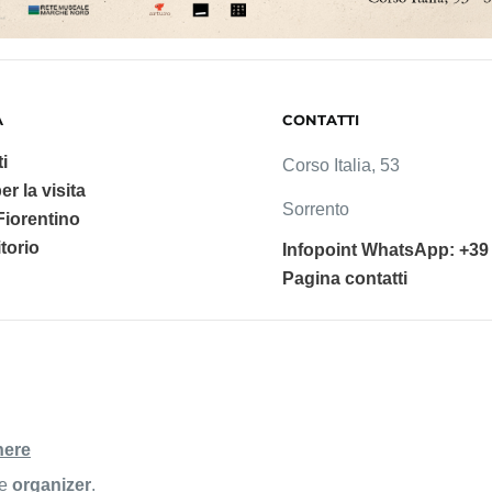
A
CONTATTI
i
Corso Italia, 53
er la visita
Sorrento
 Fiorentino
ritorio
Infopoint WhatsApp: +39
Pagina contatti
here
he
organizer
.