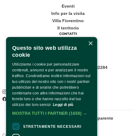
Eventi
Info per la visita
Villa Fiorentino
Il territorio
CONTATTI
×
Corso Italia, 53
Questo sito web utilizza
cookie
Sorrento
Utilizziamo i cookie per personalizzare
Infopoint WhatsApp: +39 081 8782284
contenuti, annunci e per analizzare il nostro
Pagina contatti
traffico. Condividiamo inoltre informazioni sul
SOCIAL
tuo utilizzo del nostro sito con i nostri partner
pubblicitari e di analisi che potrebbero
Instagram
combinarle con altre informazioni che hai
Facebook
fornito loro o che hanno raccolto dal tuo
utilizzo dei loro servizi.
Leggi di più
MOSTRA TUTTI I PARTNER
(1658) →
Fondazione Sorrento
Amministrazione trasparente
STRETTAMENTE NECESSARI
Contatti