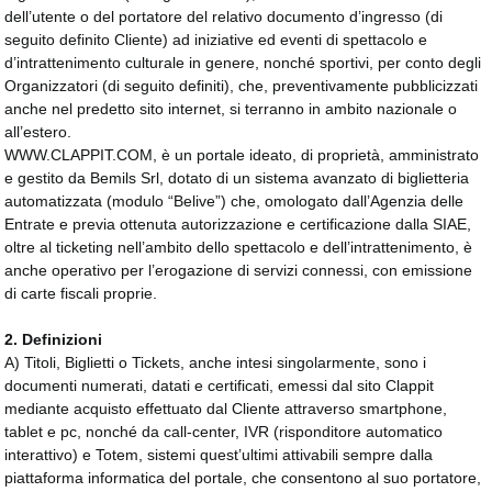
dell’utente o del portatore del relativo documento d’ingresso (di
seguito definito Cliente) ad iniziative ed eventi di spettacolo e
d’intrattenimento culturale in genere, nonché sportivi, per conto degli
Organizzatori (di seguito definiti), che, preventivamente pubblicizzati
anche nel predetto sito internet, si terranno in ambito nazionale o
all’estero.
WWW.CLAPPIT.COM, è un portale ideato, di proprietà, amministrato
e gestito da Bemils Srl, dotato di un sistema avanzato di biglietteria
automatizzata (modulo “Belive”) che, omologato dall’Agenzia delle
Entrate e previa ottenuta autorizzazione e certificazione dalla SIAE,
oltre al ticketing nell’ambito dello spettacolo e dell’intrattenimento, è
anche operativo per l’erogazione di servizi connessi, con emissione
di carte fiscali proprie.
2. Definizioni
A) Titoli, Biglietti o Tickets, anche intesi singolarmente, sono i
documenti numerati, datati e certificati, emessi dal sito Clappit
mediante acquisto effettuato dal Cliente attraverso smartphone,
tablet e pc, nonché da call-center, IVR (risponditore automatico
interattivo) e Totem, sistemi quest’ultimi attivabili sempre dalla
piattaforma informatica del portale, che consentono al suo portatore,