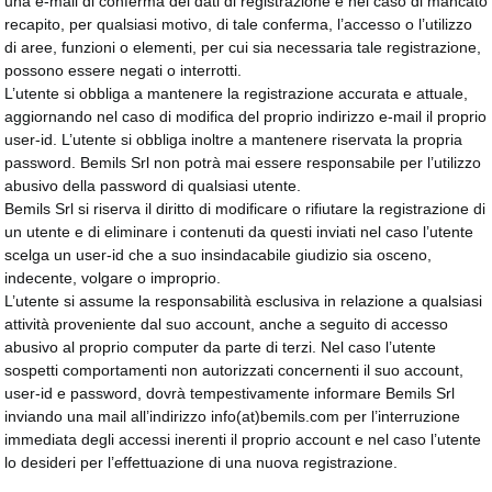
una e-mail di conferma dei dati di registrazione e nel caso di mancato
recapito, per qualsiasi motivo, di tale conferma, l’accesso o l’utilizzo
di aree, funzioni o elementi, per cui sia necessaria tale registrazione,
possono essere negati o interrotti.
L’utente si obbliga a mantenere la registrazione accurata e attuale,
aggiornando nel caso di modifica del proprio indirizzo e-mail il proprio
user-id. L’utente si obbliga inoltre a mantenere riservata la propria
password. Bemils Srl non potrà mai essere responsabile per l’utilizzo
abusivo della password di qualsiasi utente.
Bemils Srl si riserva il diritto di modificare o rifiutare la registrazione di
un utente e di eliminare i contenuti da questi inviati nel caso l’utente
scelga un user-id che a suo insindacabile giudizio sia osceno,
indecente, volgare o improprio.
L’utente si assume la responsabilità esclusiva in relazione a qualsiasi
attività proveniente dal suo account, anche a seguito di accesso
abusivo al proprio computer da parte di terzi. Nel caso l’utente
sospetti comportamenti non autorizzati concernenti il suo account,
user-id e password, dovrà tempestivamente informare Bemils Srl
inviando una mail all’indirizzo info(at)bemils.com per l’interruzione
immediata degli accessi inerenti il proprio account e nel caso l’utente
lo desideri per l’effettuazione di una nuova registrazione.