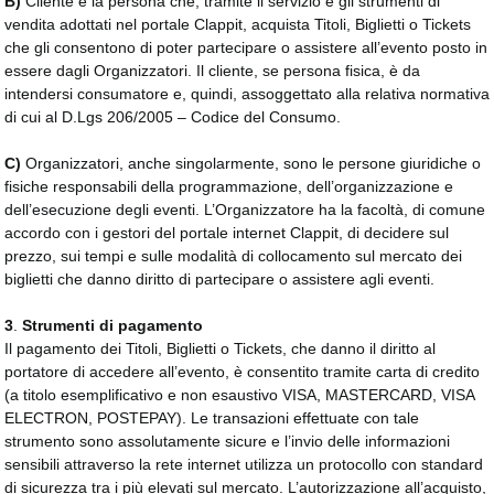
B)
Cliente è la persona che, tramite il servizio e gli strumenti di 
vendita adottati nel portale Clappit, acquista Titoli, Biglietti o Tickets
che gli consentono di poter partecipare o assistere all’evento posto in
essere dagli Organizzatori. Il cliente, se persona fisica, è da
intendersi consumatore e, quindi, assoggettato alla relativa normativa
di cui al D.Lgs 206/2005 – Codice del Consumo.
C)
Organizzatori, anche singolarmente, sono le persone giuridiche o 
fisiche responsabili della programmazione, dell’organizzazione e
dell’esecuzione degli eventi. L’Organizzatore ha la facoltà, di comune
accordo con i gestori del portale internet Clappit, di decidere sul
prezzo, sui tempi e sulle modalità di collocamento sul mercato dei
biglietti che danno diritto di partecipare o assistere agli eventi.
3
.
Strumenti di pagamento
Il pagamento dei Titoli, Biglietti o Tickets, che danno il diritto al
portatore di accedere all’evento, è consentito tramite carta di credito
(a titolo esemplificativo e non esaustivo VISA, MASTERCARD, VISA
ELECTRON, POSTEPAY). Le transazioni effettuate con tale
strumento sono assolutamente sicure e l’invio delle informazioni
sensibili attraverso la rete internet utilizza un protocollo con standard
di sicurezza tra i più elevati sul mercato. L’autorizzazione all’acquisto,