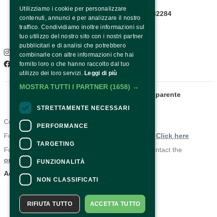
Utilizziamo i cookie per personalizzare
Infopoint WhatsApp: +39 081 8782284
contenuti, annunci e per analizzare il nostro
Pagina contatti
traffico. Condividiamo inoltre informazioni sul
SOCIAL
tuo utilizzo del nostro sito con i nostri partner
pubblicitari e di analisi che potrebbero
Instagram
combinarle con altre informazioni che hai
Facebook
fornito loro o che hanno raccolto dal tuo
utilizzo dei loro servizi.
Leggi di più
MOSTRA TUTTI I PARTNER
(1658) →
Fondazione Sorrento
Amministrazione trasparente
STRETTAMENTE NECESSARI
Contacts
PERFORMANCE
For information and support in purchasing tickets
Click here
TARGETING
For information on the program and the event, contact the
organizer
.
FUNZIONALITÀ
Accessibility statement
NON CLASSIFICATI
RIFIUTA TUTTO
ACCETTA TUTTO