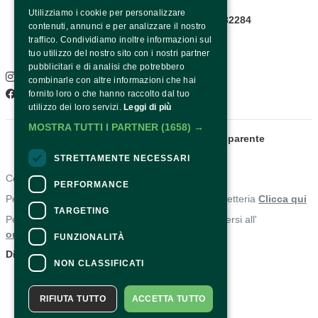
Utilizziamo i cookie per personalizzare
Infopoint WhatsApp: +39 081 8782284
contenuti, annunci e per analizzare il nostro
Pagina contatti
traffico. Condividiamo inoltre informazioni sul
SOCIAL
tuo utilizzo del nostro sito con i nostri partner
pubblicitari e di analisi che potrebbero
Instagram
combinarle con altre informazioni che hai
Facebook
fornito loro o che hanno raccolto dal tuo
utilizzo dei loro servizi.
Leggi di più
MOSTRA TUTTI I PARTNER
(1658) →
Fondazione Sorrento
Amministrazione trasparente
STRETTAMENTE NECESSARI
Contatti
PERFORMANCE
Per informazioni e supporto all'acquisto della biglietteria
Clicca qui
TARGETING
Per informazioni sul programma e l'evento, rivolgersi all'
organizzatore
.
FUNZIONALITÀ
Dichiarazione di accessibilità
NON CLASSIFICATI
RIFIUTA TUTTO
ACCETTA TUTTO